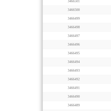
3466501
3466500
3466499
3466498
3466497
3466496
3466495
3466494
3466493
3466492
3466491
3466490
3466489