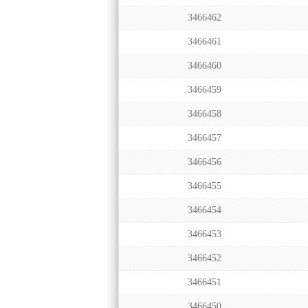
3466462
3466461
3466460
3466459
3466458
3466457
3466456
3466455
3466454
3466453
3466452
3466451
3466450