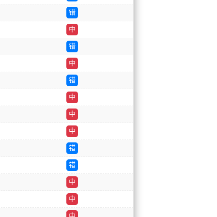
错
中
错
中
错
中
中
中
错
错
中
中
中