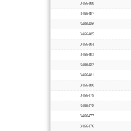
3466488
3466487
3466486
3466485
3466484
3466483
3466482
3466481
3466480
3466479
3466478
3466477
3466476