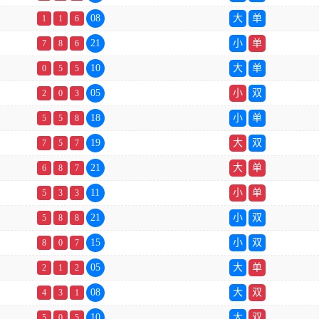
08
大
单
1
1
6
21
小
单
7
8
6
10
大
单
0
5
5
05
小
双
2
0
3
18
小
单
5
5
8
19
大
双
7
5
7
21
大
单
6
8
7
11
小
单
5
3
3
21
小
双
5
8
8
15
小
双
8
0
7
05
大
单
2
1
2
08
大
双
4
3
1
10
大
双
5
0
5