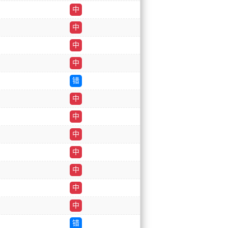
中
中
中
中
错
中
中
中
中
中
中
中
错