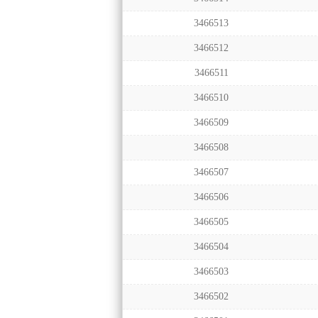
3466513
3466512
3466511
3466510
3466509
3466508
3466507
3466506
3466505
3466504
3466503
3466502