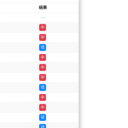
结果
---
中
中
错
中
中
中
错
中
中
错
错