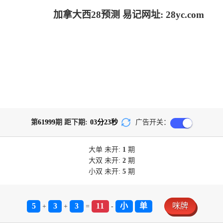
加拿大西28预测 易记网址: 28yc.com
第
61999
期 距下期:
03
分
23
秒
广告开关：
大单
未开:
1
期
大双
未开:
2
期
小双
未开:
5
期
5
3
3
11
小
单
咪牌
+
+
=
-