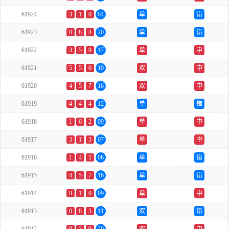
61924
3
1
0
04
单
错
61923
8
8
4
20
单
错
61922
3
5
9
17
单
中
61921
5
5
0
10
双
中
61920
4
5
7
16
双
中
61919
4
4
4
12
单
错
61918
1
6
2
09
单
中
61917
3
1
3
07
单
中
61916
1
4
1
06
单
错
61915
4
5
7
16
单
错
61914
8
1
0
09
单
中
61913
0
8
3
11
双
错