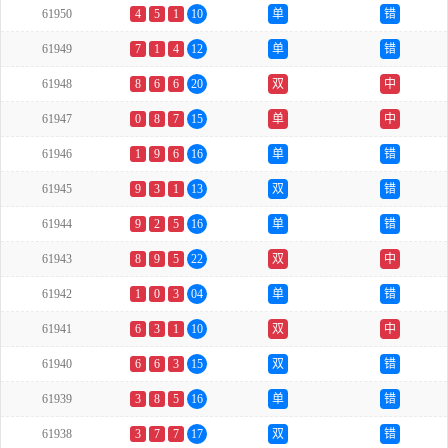
61950
4
5
1
10
单
错
61949
7
1
4
12
单
错
61948
8
6
6
20
双
中
61947
0
8
7
15
单
中
61946
1
9
6
16
单
错
61945
9
3
1
13
双
错
61944
9
2
5
16
单
错
61943
8
9
5
22
双
中
61942
1
0
3
04
单
错
61941
6
3
1
10
双
中
61940
6
6
3
15
双
错
61939
3
8
5
16
单
错
61938
3
7
7
17
双
错