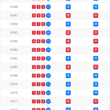
61988
7
3
3
13
双
错
61987
6
5
8
19
单
中
61986
6
7
0
13
双
错
61985
1
2
5
08
双
中
61984
0
8
5
13
单
中
61983
0
9
1
10
双
中
61982
6
9
5
20
单
错
61981
8
3
6
17
单
中
61980
6
3
7
16
单
错
61979
3
3
7
13
双
错
61978
2
8
4
14
单
错
61977
1
1
8
10
双
中