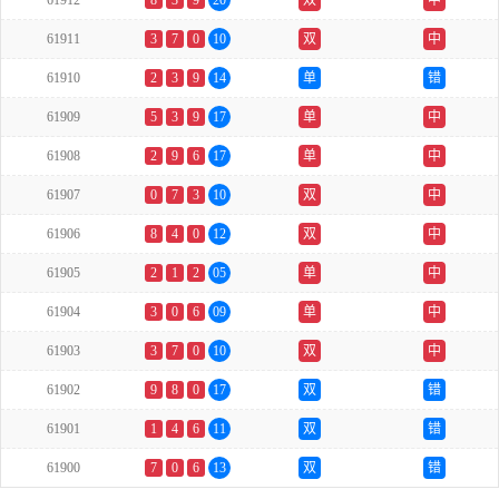
61912
8
3
9
20
双
中
61911
3
7
0
10
双
中
61910
2
3
9
14
单
错
61909
5
3
9
17
单
中
61908
2
9
6
17
单
中
61907
0
7
3
10
双
中
61906
8
4
0
12
双
中
61905
2
1
2
05
单
中
61904
3
0
6
09
单
中
61903
3
7
0
10
双
中
61902
9
8
0
17
双
错
61901
1
4
6
11
双
错
61900
7
0
6
13
双
错