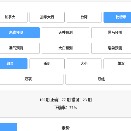
加拿大
加拿大西
台湾
比特币
朱雀预测
天神预测
黑马预测
霸气预测
大白预测
瑞兽预测
组合
杀组
大小
单双
双项
双组
100期 正确：77 期 错误：23 期
正确率：77%
走势