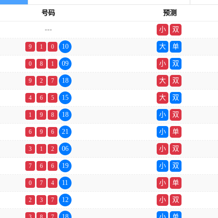
号码
预测
---
小
双
10
大
单
9
1
0
09
小
双
0
8
1
18
大
双
9
2
7
15
大
双
4
6
5
18
小
双
1
9
8
21
小
单
6
9
6
06
小
双
3
1
2
19
小
双
7
6
6
11
小
单
0
7
4
12
小
双
2
3
7
18
小
单
3
8
7