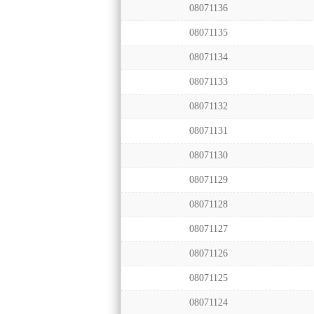
08071136
08071135
08071134
08071133
08071132
08071131
08071130
08071129
08071128
08071127
08071126
08071125
08071124