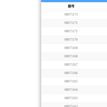
期号
08071173
08071172
08071171
08071170
08071169
08071168
08071167
08071166
08071165
08071164
08071163
08071162