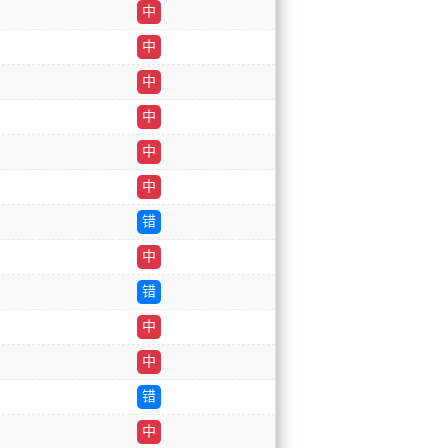
中
中
中
中
中
中
错
中
错
中
中
错
中