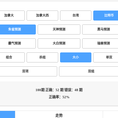
加拿大
加拿大西
台湾
比特币
朱雀预测
天神预测
黑马预测
霸气预测
大白预测
瑞兽预测
组合
杀组
大小
单双
双项
双组
100期 正确：52 期 错误：48 期
正确率：52%
走势