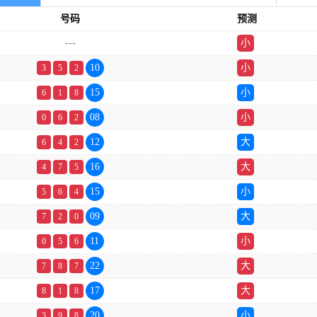
号码
预测
---
小
单
10
小
3
5
2
15
小
6
1
8
08
小
0
6
2
12
大
6
4
2
16
大
4
7
5
15
小
5
6
4
09
大
7
2
0
11
小
0
5
6
22
大
7
8
7
17
大
8
1
8
20
小
3
9
8