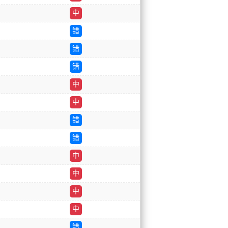
中
错
错
错
中
中
错
错
中
中
中
中
错