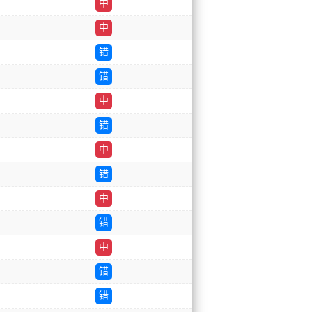
中
中
错
错
中
错
中
错
中
错
中
错
错