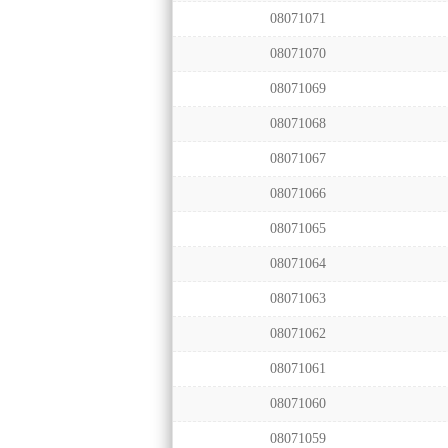
08071071
08071070
08071069
08071068
08071067
08071066
08071065
08071064
08071063
08071062
08071061
08071060
08071059