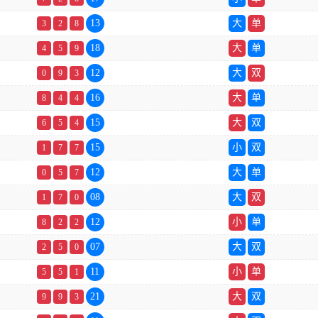
13
大
单
3
2
8
18
大
单
4
5
9
12
大
双
0
9
3
16
大
单
8
4
4
15
大
双
6
5
4
15
小
双
1
7
7
12
大
单
0
5
7
08
大
双
1
7
0
12
小
单
8
2
2
07
大
双
2
5
0
11
小
单
5
5
1
21
大
双
9
9
3