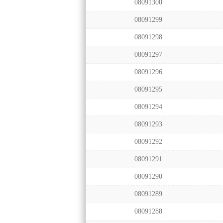
08091300
08091299
08091298
08091297
08091296
08091295
08091294
08091293
08091292
08091291
08091290
08091289
08091288