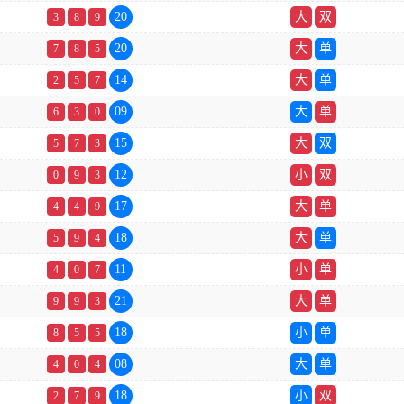
20
大
双
3
8
9
20
大
单
7
8
5
14
大
单
2
5
7
09
大
单
6
3
0
15
大
双
5
7
3
12
小
双
0
9
3
17
大
单
4
4
9
18
大
单
5
9
4
11
小
单
4
0
7
21
大
单
9
9
3
18
小
单
8
5
5
08
大
单
4
0
4
18
小
双
2
7
9