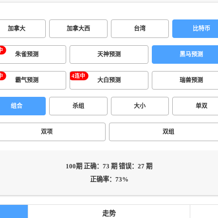
加拿大
加拿大西
台湾
比特币
朱雀预测
天神预测
黑马预测
霸气预测
大白预测
瑞兽预测
组合
杀组
大小
单双
双项
双组
100期 正确：73 期 错误：27 期
正确率：73%
走势