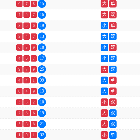
15
大
单
0
7
8
16
大
双
4
5
7
19
小
单
8
5
6
13
大
双
2
4
7
18
小
双
6
3
9
17
小
双
4
6
7
25
大
双
9
7
9
09
大
单
4
4
1
13
大
单
0
4
9
10
小
双
5
3
2
19
大
双
7
6
6
21
大
双
5
8
8
02
小
单
1
0
1