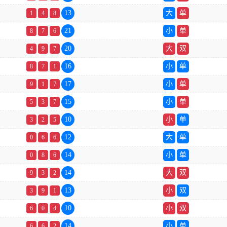
13
大
单
1
4
8
21
小
单
8
7
6
20
大
双
4
9
7
16
小
单
8
7
1
17
小
单
9
1
7
15
小
单
5
3
7
10
小
单
3
2
5
12
大
单
0
6
6
14
小
单
0
8
6
14
大
双
9
3
2
13
小
双
3
9
1
10
小
双
6
0
4
14
小
单
6
6
2