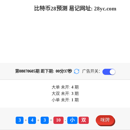
比特币28预测 易记网址: 28yc.com
第
08070605
期 距下期:
00
分
37
秒
广告开关：
大单
未开:
4
期
大双
未开:
3
期
小单
未开:
1
期
3
4
3
10
小
双
咪牌
+
+
=
-