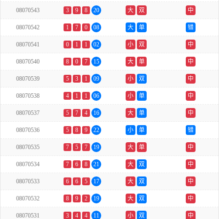
08070543
3
9
8
20
大
双
中
08070542
1
7
0
08
大
单
错
08070541
0
1
1
02
小
双
中
08070540
8
0
7
15
大
单
中
08070539
5
3
1
09
小
双
中
08070538
4
1
1
06
小
单
中
08070537
5
7
4
16
大
单
中
08070536
5
8
9
22
小
单
错
08070535
7
5
7
19
大
单
中
08070534
7
6
8
21
大
双
中
08070533
6
6
5
17
大
双
中
08070532
8
9
2
19
大
双
中
08070531
3
4
4
11
小
双
中