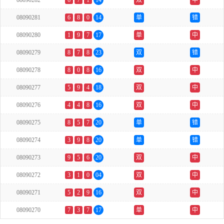
08090282
6
7
1
14
双
中
08090281
6
8
0
14
单
错
08090280
1
9
7
17
单
中
08090279
8
7
8
23
双
错
08090278
8
0
8
16
双
中
08090277
5
9
4
18
双
中
08090276
4
4
8
16
双
中
08090275
8
5
7
20
单
错
08090274
3
9
8
20
单
错
08090273
9
5
6
20
双
中
08090272
3
1
0
04
双
中
08090271
5
2
9
16
双
中
08090270
7
3
7
17
单
中