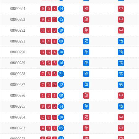
08090294
0
6
8
14
双
中
08090293
9
2
4
15
单
中
08090292
4
7
8
19
单
中
08090291
4
4
1
09
双
错
08090290
3
3
4
10
单
错
08090289
3
8
5
16
单
错
08090288
7
6
8
21
双
错
08090287
7
5
0
12
单
错
08090286
1
7
1
09
单
中
08090285
8
0
6
14
单
错
08090284
2
1
7
10
双
中
08090283
4
0
1
05
单
中