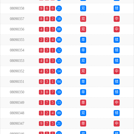
08090358
9
6
6
21
双
错
08090357
8
8
2
18
双
中
08090356
4
1
3
08
双
中
08090355
2
2
4
08
单
错
08090354
8
3
1
12
单
错
08090353
4
8
3
15
双
错
08090352
4
5
5
14
双
中
08090351
0
3
1
04
单
错
08090350
3
0
7
10
单
错
08090349
1
7
5
13
单
中
08090348
3
2
4
09
双
错
08090347
9
7
5
21
单
中