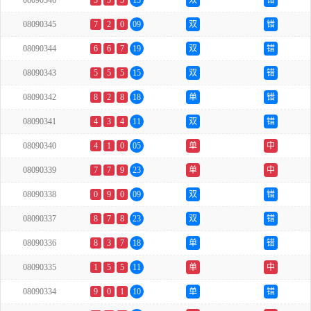
08090346
3
5
5
13
双
错
08090345
7
2
0
09
双
错
08090344
6
6
7
19
双
错
08090343
5
5
5
15
双
错
08090342
8
2
8
18
单
错
08090341
4
3
4
11
双
错
08090340
4
1
0
05
单
中
08090339
7
7
9
23
单
中
08090338
0
9
0
09
双
错
08090337
8
7
8
23
双
错
08090336
8
3
7
18
单
错
08090335
1
5
5
11
单
中
08090334
9
0
1
10
单
错