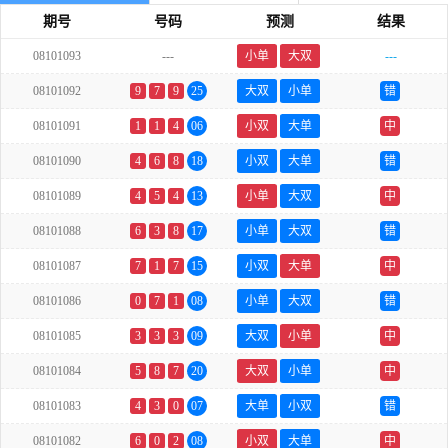
期号
号码
预测
结果
08101093
---
小单
大双
---
08101092
9
7
9
25
大双
小单
错
08101091
1
1
4
06
小双
大单
中
08101090
4
6
8
18
小双
大单
错
08101089
4
5
4
13
小单
大双
中
08101088
6
3
8
17
小单
大双
错
08101087
7
1
7
15
小双
大单
中
08101086
0
7
1
08
小单
大双
错
08101085
3
3
3
09
大双
小单
中
08101084
5
8
7
20
大双
小单
中
08101083
4
3
0
07
大单
小双
错
08101082
6
0
2
08
小双
大单
中