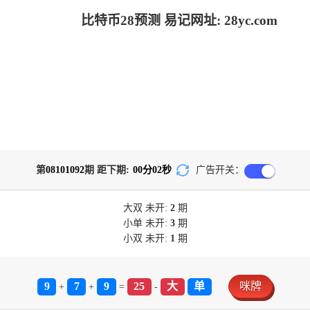
比特币28预测 易记网址: 28yc.com
第
08101092
期 距下期:
00
分
01
秒
广告开关：
大双
未开:
2
期
小单
未开:
3
期
小双
未开:
1
期
9
7
9
25
大
单
咪牌
+
+
=
-