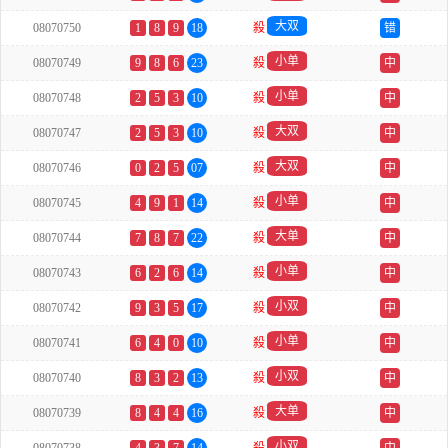
大双
08070750
1
8
9
18
殺
错
小单
08070749
9
8
6
23
殺
中
小单
08070748
2
5
3
10
殺
中
大双
08070747
2
5
3
10
殺
中
大双
08070746
0
2
5
07
殺
中
小单
08070745
4
9
1
14
殺
中
大单
08070744
7
8
7
22
殺
中
小单
08070743
6
2
6
14
殺
中
小双
08070742
9
3
5
17
殺
中
小单
08070741
6
4
0
10
殺
中
小双
08070740
8
3
2
13
殺
中
大单
08070739
8
4
4
16
殺
中
小双