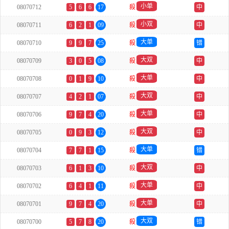
小单
08070712
5
6
6
17
殺
中
小双
08070711
6
2
1
09
殺
中
大单
08070710
9
9
7
25
殺
错
大双
08070709
3
0
5
08
殺
中
大单
08070708
0
1
9
10
殺
中
大双
08070707
4
2
1
07
殺
中
大单
08070706
9
7
4
20
殺
中
大双
08070705
0
9
3
12
殺
中
大单
08070704
7
7
1
15
殺
错
大双
08070703
6
1
3
10
殺
中
大单
08070702
6
4
1
11
殺
中
大单
08070701
9
7
4
20
殺
中
大双
08070700
5
7
8
20
殺
错