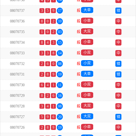
08070738
4
3
7
14
殺
中
大单
08070737
3
5
9
17
殺
错
小单
08070736
8
0
2
10
殺
中
大双
08070735
1
0
2
03
殺
中
小单
08070734
8
4
3
15
殺
中
小双
08070733
3
3
8
14
殺
中
小双
08070732
2
6
0
08
殺
错
大单
08070731
2
8
9
19
殺
错
小双
08070730
6
4
1
11
殺
中
小单
08070729
8
2
6
16
殺
中
大双
08070728
3
4
1
08
殺
中
大双
08070727
5
9
6
20
殺
错
小单
08070726
2
8
9
19
殺
中