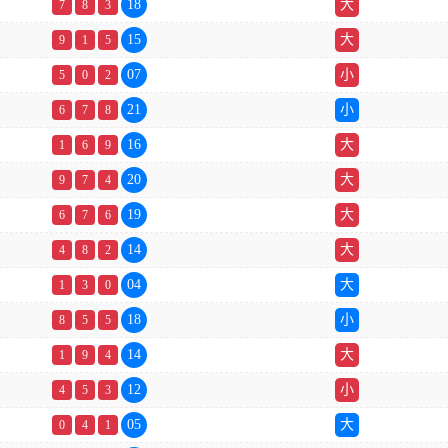
18
大
7
8
3
15
大
9
1
5
07
小
5
0
2
21
小
6
7
8
16
大
1
6
9
20
大
9
7
4
19
大
6
7
6
14
大
4
8
2
04
大
1
3
0
18
小
8
5
5
14
大
1
9
4
12
小
4
5
3
05
大
0
4
1