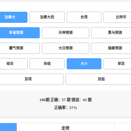
加拿大
加拿大西
台湾
比特币
朱雀预测
天神预测
黑马预测
霸气预测
大白预测
瑞兽预测
组合
杀组
大小
单双
双项
双组
100期 正确：57 期 错误：43 期
正确率：57%
走势