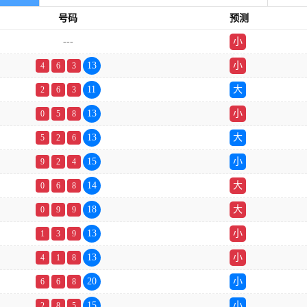
号码
预测
---
小
单
13
小
4
6
3
11
大
2
6
3
13
小
0
5
8
13
大
5
2
6
15
小
9
2
4
14
大
0
6
8
18
大
0
9
9
13
小
1
3
9
13
小
4
1
8
20
小
6
6
8
15
小
2
8
5