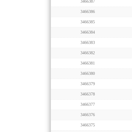
3466387
3466386
3466385
3466384
3466383
3466382
3466381
3466380
3466379
3466378
3466377
3466376
3466375