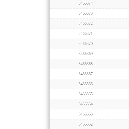
3466374
3466373
3466372
3466371
3466370
3466369
3466368
3466367
3466366
3466365
3466364
3466363
3466362