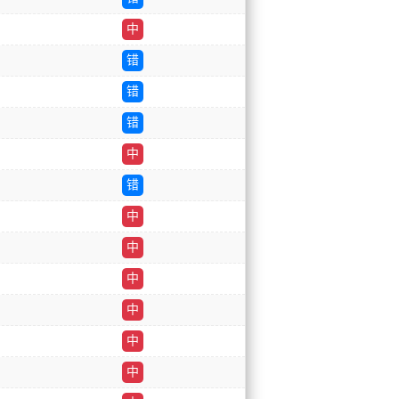
中
错
错
错
中
错
中
中
中
中
中
中