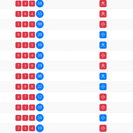
18
大
5
4
9
15
大
5
6
4
08
小
1
6
1
20
小
9
3
8
10
大
3
2
5
10
小
6
0
4
19
大
7
3
9
08
大
1
7
0
22
小
4
9
9
12
小
4
7
1
10
小
0
1
9
16
小
9
1
6
10
小
3
3
4