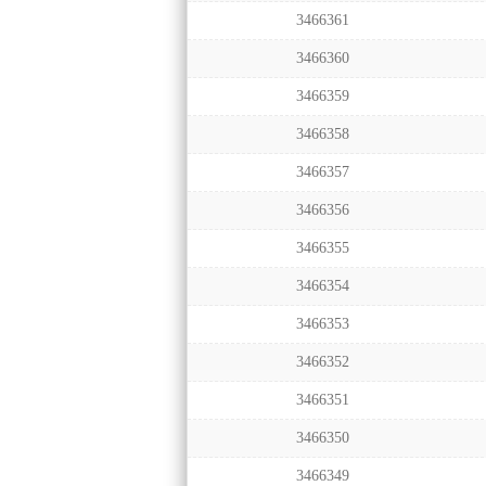
3466361
3466360
3466359
3466358
3466357
3466356
3466355
3466354
3466353
3466352
3466351
3466350
3466349