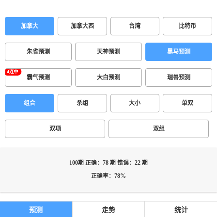
加拿大
加拿大西
台湾
比特币
朱雀预测
天神预测
黑马预测
霸气预测
大白预测
瑞兽预测
组合
杀组
大小
单双
双项
双组
100期 正确：78 期 错误：22 期
正确率：78%
预测
走势
统计