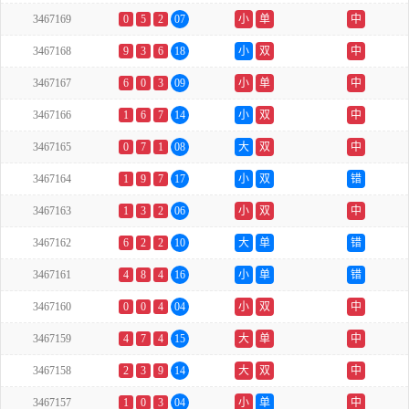
3467169
0
5
2
07
小
单
中
3467168
9
3
6
18
小
双
中
3467167
6
0
3
09
小
单
中
3467166
1
6
7
14
小
双
中
3467165
0
7
1
08
大
双
中
3467164
1
9
7
17
小
双
错
3467163
1
3
2
06
小
双
中
3467162
6
2
2
10
大
单
错
3467161
4
8
4
16
小
单
错
3467160
0
0
4
04
小
双
中
3467159
4
7
4
15
大
单
中
3467158
2
3
9
14
大
双
中
3467157
1
0
3
04
小
单
中