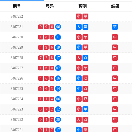
期号
号码
预测
结果
3467232
---
小
单
---
3467231
0
0
6
06
大
单
错
3467230
1
8
2
11
小
单
中
3467229
4
9
6
19
小
单
中
3467228
7
2
8
17
大
双
中
3467227
1
6
0
07
小
单
中
3467226
4
6
6
16
小
双
中
3467225
5
6
3
14
小
双
中
3467224
1
1
4
06
小
双
中
3467223
3
7
2
12
小
单
中
3467222
9
4
7
20
大
双
中
3467221
9
1
7
17
小
单
中