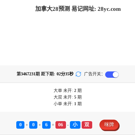
加拿大28预测 易记网址: 28yc.com
第
3467231
期 距下期:
02
分
35
秒
广告开关：
大单
未开:
2
期
大双
未开:
5
期
小单
未开:
1
期
0
0
6
06
小
双
咪牌
+
+
=
-