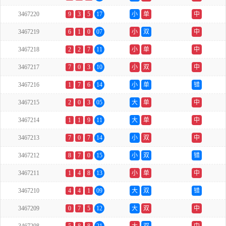
3467220
9
3
5
17
小
单
中
3467219
6
1
0
07
小
双
中
3467218
2
2
7
11
小
单
中
3467217
7
0
3
10
小
双
中
3467216
1
7
6
14
小
单
错
3467215
2
0
3
05
大
单
中
3467214
1
1
9
11
大
单
中
3467213
7
0
7
14
小
双
中
3467212
8
7
0
15
小
双
错
3467211
1
4
8
13
小
单
中
3467210
4
4
1
09
大
双
错
3467209
0
7
5
12
大
双
中