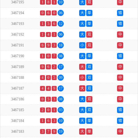
3467195
1
8
1
10
大
双
中
3467194
0
6
0
06
大
单
错
3467193
1
5
6
12
大
单
错
3467192
1
4
1
06
大
双
中
3467191
6
9
3
18
小
双
中
3467190
1
0
7
08
大
单
错
3467189
9
6
2
17
大
双
中
3467188
4
0
5
09
小
双
中
3467187
4
4
9
17
大
双
中
3467186
0
5
3
08
大
双
中
3467185
2
0
1
03
大
双
错
3467184
1
6
3
10
大
单
错
3467183
3
7
9
19
大
单
中