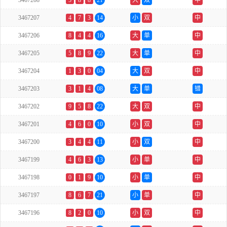
3467208
5
8
8
21
大
双
中
3467207
4
7
3
14
小
双
中
3467206
8
4
4
16
大
单
中
3467205
5
8
9
22
大
单
中
3467204
1
3
0
04
大
双
中
3467203
3
1
4
08
大
单
错
3467202
9
5
8
22
大
双
中
3467201
4
6
0
10
小
双
中
3467200
3
4
4
11
小
双
中
3467199
4
6
3
13
小
单
中
3467198
0
1
9
10
小
单
中
3467197
8
6
7
21
小
单
中
3467196
8
2
0
10
小
双
中