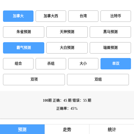
加拿大
加拿大西
台湾
比特币
朱雀预测
天神预测
黑马预测
霸气预测
大白预测
瑞兽预测
组合
杀组
大小
单双
双项
双组
100期 正确：45 期 错误：55 期
正确率：45%
预测
走势
统计