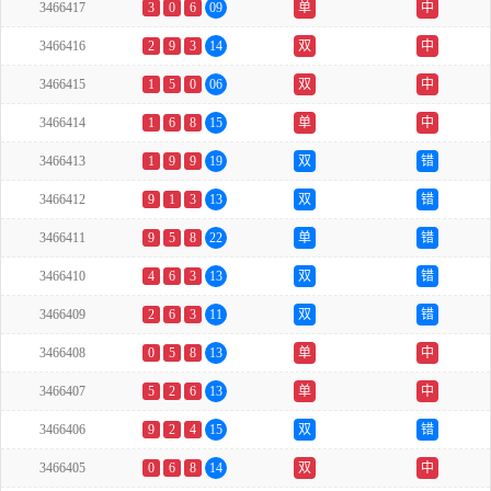
3466417
3
0
6
09
单
中
3466416
2
9
3
14
双
中
3466415
1
5
0
06
双
中
3466414
1
6
8
15
单
中
3466413
1
9
9
19
双
错
3466412
9
1
3
13
双
错
3466411
9
5
8
22
单
错
3466410
4
6
3
13
双
错
3466409
2
6
3
11
双
错
3466408
0
5
8
13
单
中
3466407
5
2
6
13
单
中
3466406
9
2
4
15
双
错
3466405
0
6
8
14
双
中