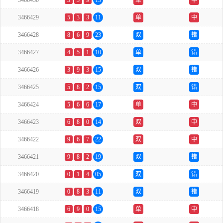
3466430
3
3
9
15
单
中
3466429
5
3
3
11
单
中
3466428
8
6
9
23
双
错
3466427
4
5
1
10
单
错
3466426
3
9
3
15
双
错
3466425
5
8
2
15
双
错
3466424
5
6
6
17
单
中
3466423
6
8
0
14
双
中
3466422
9
6
7
22
双
中
3466421
9
8
2
19
双
错
3466420
0
1
4
05
双
错
3466419
0
8
3
11
双
错
3466418
6
9
0
15
单
中