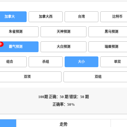
加拿大
加拿大西
台湾
比特币
朱雀预测
天神预测
黑马预测
霸气预测
大白预测
瑞兽预测
组合
杀组
大小
单双
双项
双组
100期 正确：50 期 错误：50 期
正确率：50%
走势