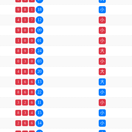
18
小
9
8
1
12
小
4
1
7
09
小
9
0
0
01
小
1
0
0
24
大
8
9
7
03
小
0
3
0
20
大
4
8
8
13
大
1
6
6
22
小
8
6
8
11
小
3
2
6
15
小
8
3
4
14
小
2
6
6