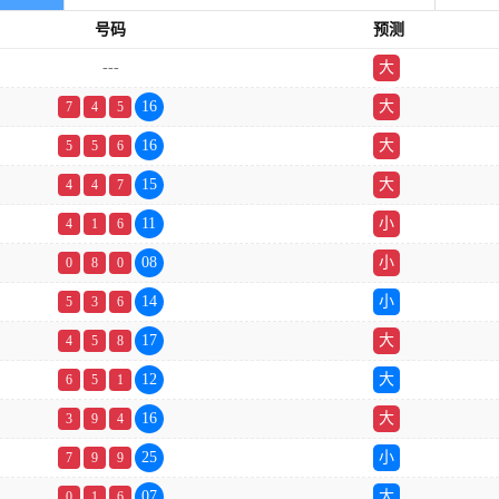
号码
预测
---
大
双
16
大
7
4
5
16
大
5
5
6
15
大
4
4
7
11
小
4
1
6
08
小
0
8
0
14
小
5
3
6
17
大
4
5
8
12
大
6
5
1
16
大
3
9
4
25
小
7
9
9
07
大
0
1
6