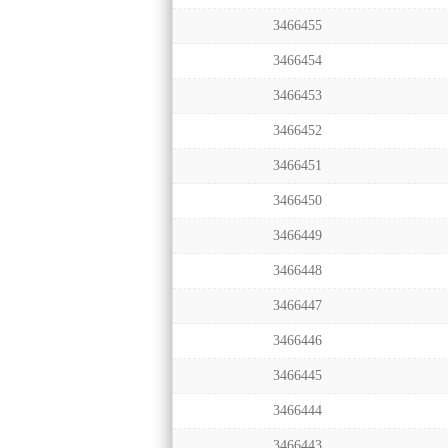
3466455
3466454
3466453
3466452
3466451
3466450
3466449
3466448
3466447
3466446
3466445
3466444
3466443