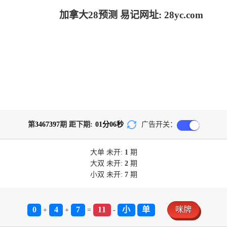
加拿大28预测 易记网址: 28yc.com
第
3467397
期 距下期:
01
分
06
秒
广告开关：
大单
未开:
1
期
大双
未开:
2
期
小双
未开:
7
期
0
4
7
11
小
单
咪牌
+
+
=
-