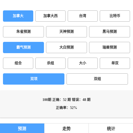
加拿大
加拿大西
台湾
比特币
朱雀预测
天神预测
黑马预测
霸气预测
大白预测
瑞兽预测
组合
杀组
大小
单双
双项
双组
100期 正确：52 期 错误：48 期
正确率：52%
预测
走势
统计