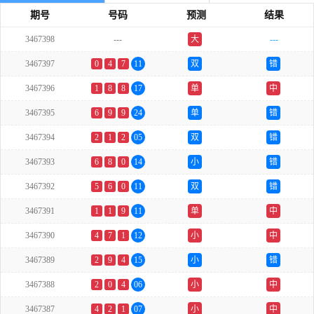
期号
号码
预测
结果
3467398
---
大
---
3467397
0
4
7
11
双
错
3467396
1
8
8
17
单
中
3467395
6
9
9
24
单
错
3467394
2
1
2
05
双
错
3467393
6
8
0
14
小
错
3467392
5
6
0
11
双
错
3467391
1
1
9
11
单
中
3467390
4
7
1
12
小
中
3467389
2
9
4
15
小
错
3467388
2
0
4
06
小
中
3467387
4
2
1
07
小
中