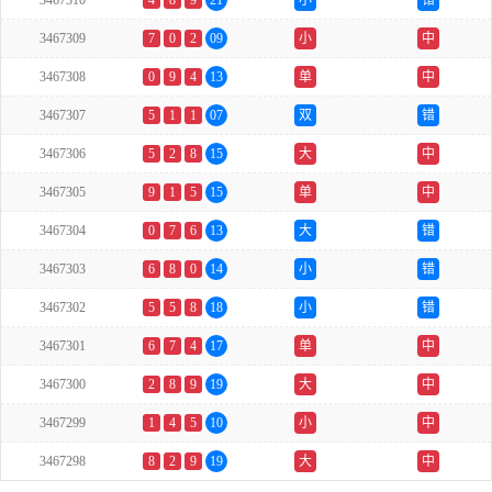
3467310
4
8
9
21
小
错
3467309
7
0
2
09
小
中
3467308
0
9
4
13
单
中
3467307
5
1
1
07
双
错
3467306
5
2
8
15
大
中
3467305
9
1
5
15
单
中
3467304
0
7
6
13
大
错
3467303
6
8
0
14
小
错
3467302
5
5
8
18
小
错
3467301
6
7
4
17
单
中
3467300
2
8
9
19
大
中
3467299
1
4
5
10
小
中
3467298
8
2
9
19
大
中