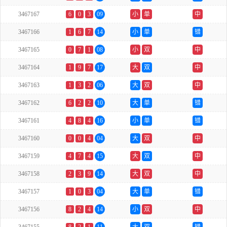
3467167
6
0
3
09
小
单
中
3467166
1
6
7
14
小
单
错
3467165
0
7
1
08
小
双
中
3467164
1
9
7
17
大
双
中
3467163
1
3
2
06
大
双
中
3467162
6
2
2
10
大
单
错
3467161
4
8
4
16
小
单
错
3467160
0
0
4
04
大
双
中
3467159
4
7
4
15
大
双
中
3467158
2
3
9
14
大
双
中
3467157
1
0
3
04
大
单
错
3467156
8
2
4
14
小
双
中