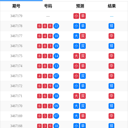
期号
号码
预测
结果
3467179
---
小
单
---
3467178
6
8
8
22
小
单
错
3467177
6
4
0
10
大
双
中
3467176
8
8
3
19
小
双
错
3467175
8
3
3
14
大
双
中
3467174
0
8
5
13
小
单
中
3467173
4
3
0
07
小
双
中
3467172
6
3
9
18
小
单
错
3467171
5
6
7
18
大
双
中
3467170
6
1
2
09
大
双
错
3467169
0
5
2
07
大
单
中
3467168
9
3
6
18
小
单
错