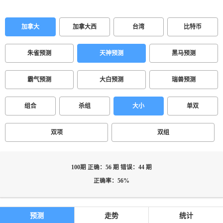
加拿大
加拿大西
台湾
比特币
朱雀预测
天神预测
黑马预测
霸气预测
大白预测
瑞兽预测
组合
杀组
大小
单双
双项
双组
100期 正确：56 期 错误：44 期
正确率：56%
预测
走势
统计