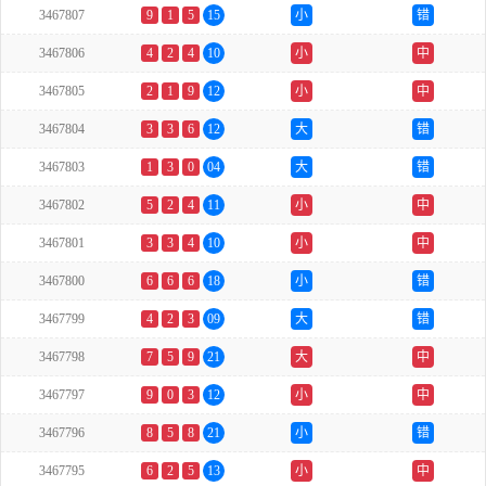
3467807
9
1
5
15
小
错
3467806
4
2
4
10
小
中
3467805
2
1
9
12
小
中
3467804
3
3
6
12
大
错
3467803
1
3
0
04
大
错
3467802
5
2
4
11
小
中
3467801
3
3
4
10
小
中
3467800
6
6
6
18
小
错
3467799
4
2
3
09
大
错
3467798
7
5
9
21
大
中
3467797
9
0
3
12
小
中
3467796
8
5
8
21
小
错
3467795
6
2
5
13
小
中