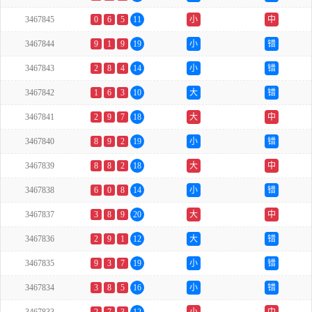
3467845
0
6
5
11
小
中
3467844
9
1
9
19
小
错
3467843
2
8
4
14
小
错
3467842
1
6
3
10
大
错
3467841
2
9
7
18
大
中
3467840
8
9
2
19
小
错
3467839
8
8
2
18
大
中
3467838
6
0
8
14
小
错
3467837
3
8
9
20
大
中
3467836
2
9
1
12
大
错
3467835
9
3
7
19
小
错
3467834
3
8
5
16
小
错