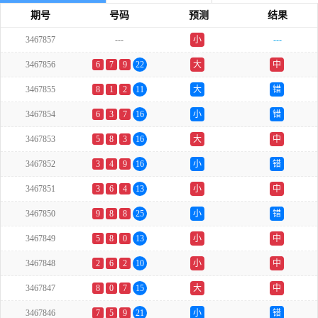
期号
号码
预测
结果
3467857
---
小
---
单
3467856
6
7
9
22
大
中
3467855
8
1
2
11
大
错
3467854
6
3
7
16
小
错
3467853
5
8
3
16
大
中
3467852
3
4
9
16
小
错
3467851
3
6
4
13
小
中
3467850
9
8
8
25
小
错
3467849
5
8
0
13
小
中
3467848
2
6
2
10
小
中
3467847
8
0
7
15
大
中
3467846
7
5
9
21
小
错