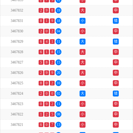
3467833
2
7
3
12
小
中
3467832
2
9
8
19
大
中
3467831
8
1
9
18
小
错
3467830
2
0
2
04
小
中
3467829
6
4
1
11
大
错
3467828
6
1
8
15
大
中
3467827
5
8
2
15
大
中
3467826
2
9
9
20
大
中
3467825
8
0
2
10
小
中
3467824
2
0
0
02
大
错
3467823
0
9
2
11
小
中
3467822
1
2
5
08
小
中
3467821
6
0
7
13
小
中