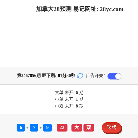
加拿大28预测 易记网址: 28yc.com
第
3467856
期 距下期:
01
分
30
秒
广告开关：
大单
未开:
6
期
小单
未开:
1
期
小双
未开:
8
期
6
7
9
22
大
双
咪牌
+
+
=
-