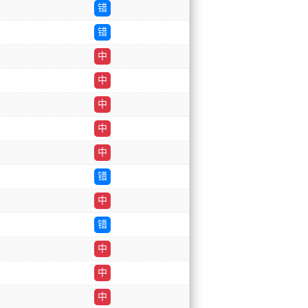
错
错
中
中
中
中
中
错
中
错
中
中
中