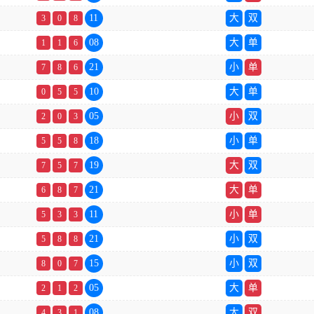
11
大
双
3
0
8
08
大
单
1
1
6
21
小
单
7
8
6
10
大
单
0
5
5
05
小
双
2
0
3
18
小
单
5
5
8
19
大
双
7
5
7
21
大
单
6
8
7
11
小
单
5
3
3
21
小
双
5
8
8
15
小
双
8
0
7
05
大
单
2
1
2
08
大
双
4
3
1