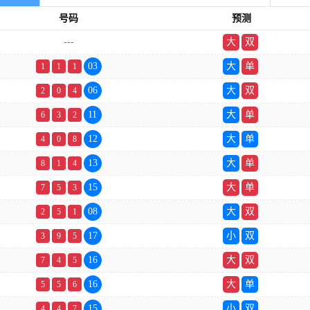
号码
预测
---
大
双
03
大
单
1
1
1
06
大
双
2
0
4
11
大
单
6
3
2
12
大
单
4
0
8
13
大
单
8
1
4
15
大
单
7
5
3
08
大
双
2
5
1
17
小
双
3
9
5
16
大
双
7
4
5
16
大
单
5
5
6
15
小
双
4
4
7