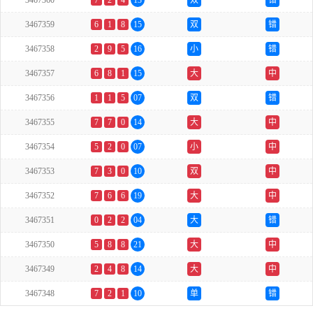
3467360
7
2
4
13
双
错
3467359
6
1
8
15
双
错
3467358
2
9
5
16
小
错
3467357
6
8
1
15
大
中
3467356
1
1
5
07
双
错
3467355
7
7
0
14
大
中
3467354
5
2
0
07
小
中
3467353
7
3
0
10
双
中
3467352
7
6
6
19
大
中
3467351
0
2
2
04
大
错
3467350
5
8
8
21
大
中
3467349
2
4
8
14
大
中
3467348
7
2
1
10
单
错