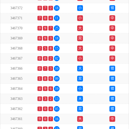
3467372
9
7
2
18
小
错
3467371
7
0
4
11
小
中
3467370
9
9
7
25
大
中
3467369
6
9
3
18
双
中
3467368
2
5
8
15
大
中
3467367
0
0
2
02
小
中
3467366
0
7
3
10
大
错
3467365
1
8
0
09
双
错
3467364
4
9
6
19
小
错
3467363
8
3
2
13
大
错
3467362
1
0
4
05
双
错
3467361
9
0
7
16
大
中