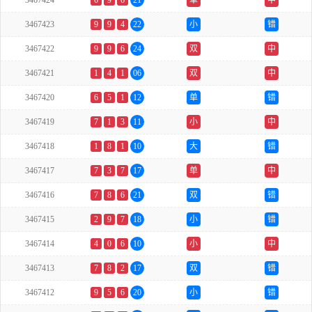
3467424
6
9
6
21
单
中
3467423
9
9
4
22
小
错
3467422
9
9
6
24
双
中
3467421
1
4
1
06
双
中
3467420
6
5
1
12
单
错
3467419
7
1
3
11
小
中
3467418
1
8
1
10
大
错
3467417
7
3
7
17
单
中
3467416
7
8
6
21
双
错
3467415
2
9
7
18
小
错
3467414
4
0
6
10
小
中
3467413
7
8
2
17
双
错
3467412
9
5
6
20
小
错