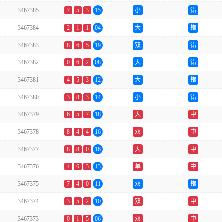
3467385
7
5
3
15
小
错
3467384
2
1
1
04
大
错
3467383
8
6
5
19
双
错
3467382
0
6
2
08
大
错
3467381
4
5
3
12
大
错
3467380
3
8
3
14
小
错
3467379
6
5
7
18
大
中
3467378
8
4
4
16
双
中
3467377
8
8
0
16
大
中
3467376
4
6
3
13
单
中
3467375
7
4
0
11
双
错
3467374
3
5
2
10
双
中
3467373
0
1
5
06
双
中