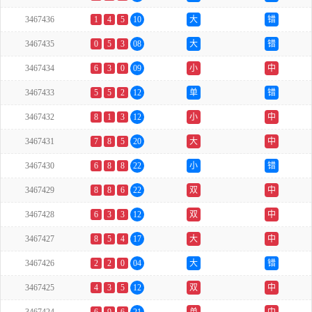
3467436
1
4
5
10
大
错
3467435
0
5
3
08
大
错
3467434
6
3
0
09
小
中
3467433
5
5
2
12
单
错
3467432
8
1
3
12
小
中
3467431
7
8
5
20
大
中
3467430
6
8
8
22
小
错
3467429
8
8
6
22
双
中
3467428
6
3
3
12
双
中
3467427
8
5
4
17
大
中
3467426
2
2
0
04
大
错
3467425
4
3
5
12
双
中