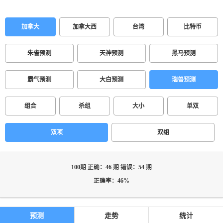
加拿大
加拿大西
台湾
比特币
朱雀预测
天神预测
黑马预测
霸气预测
大白预测
瑞兽预测
组合
杀组
大小
单双
双项
双组
100期 正确：46 期 错误：54 期
正确率：46%
预测
走势
统计