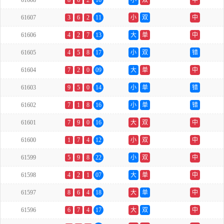
61608
8
6
2
16
小
双
中
61607
3
6
2
11
小
双
中
61606
4
2
7
13
大
单
中
61605
4
5
8
17
小
双
错
61604
7
2
0
09
大
单
中
61603
9
5
0
14
小
单
错
61602
7
1
8
16
小
单
错
61601
7
9
0
16
大
双
中
61600
1
7
4
12
小
双
中
61599
5
9
8
22
小
双
中
61598
4
2
1
07
大
单
中
61597
8
6
4
18
大
单
中
61596
6
7
4
17
大
双
中