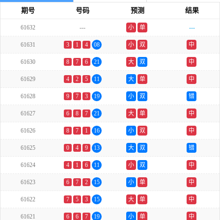
期号
号码
预测
结果
61632
---
小
单
---
61631
3
1
4
08
小
双
中
61630
8
7
6
21
大
双
中
61629
4
2
5
11
大
单
中
61628
9
7
3
19
小
双
错
61627
6
8
7
21
大
单
中
61626
8
7
1
16
小
双
中
61625
0
4
9
13
大
双
错
61624
4
1
6
11
小
双
中
61623
6
7
2
15
小
单
中
61622
7
5
3
15
大
单
中
61621
6
6
7
19
小
单
中