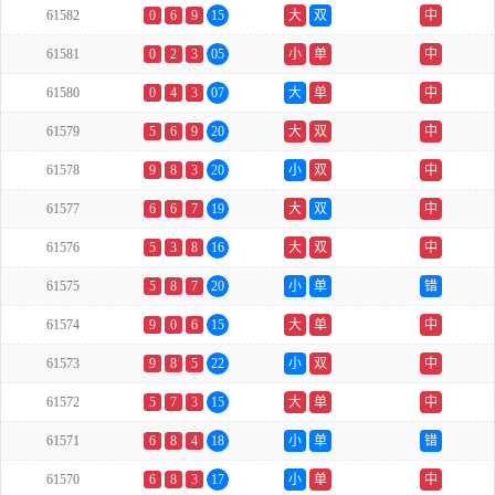
61582
0
6
9
15
大
双
中
61581
0
2
3
05
小
单
中
61580
0
4
3
07
大
单
中
61579
5
6
9
20
大
双
中
61578
9
8
3
20
小
双
中
61577
6
6
7
19
大
双
中
61576
5
3
8
16
大
双
中
61575
5
8
7
20
小
单
错
61574
9
0
6
15
大
单
中
61573
9
8
5
22
小
双
中
61572
5
7
3
15
大
单
中
61571
6
8
4
18
小
单
错
61570
6
8
3
17
小
单
中