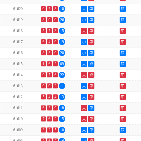
61620
0
7
3
10
大
单
错
61619
8
9
9
26
小
单
错
61618
5
7
3
15
大
单
中
61617
6
4
9
19
小
单
中
61616
8
3
9
20
小
单
错
61615
1
6
2
09
大
双
错
61614
9
7
6
22
大
双
中
61613
9
0
2
11
大
单
中
61612
5
4
4
13
大
单
中
61611
6
3
9
18
大
单
中
61610
7
6
2
15
大
单
中
61609
3
2
5
10
大
单
错