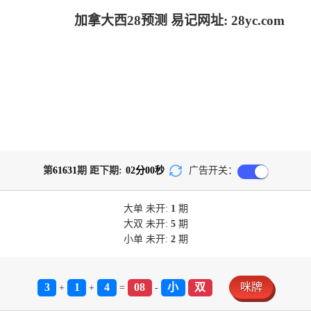
加拿大西28预测 易记网址: 28yc.com
第
61631
期 距下期:
02
分
00
秒
广告开关：
大单
未开:
1
期
大双
未开:
5
期
小单
未开:
2
期
3
1
4
08
小
双
咪牌
+
+
=
-