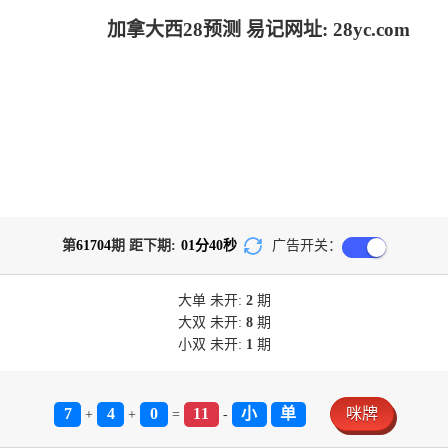
加拿大西28预测 易记网址: 28yc.com
第
61704
期 距下期:
01
分
40
秒
广告开关：
大单
未开:
2
期
大双
未开:
8
期
小双
未开:
1
期
7
4
0
11
小
单
咪牌
+
+
=
-