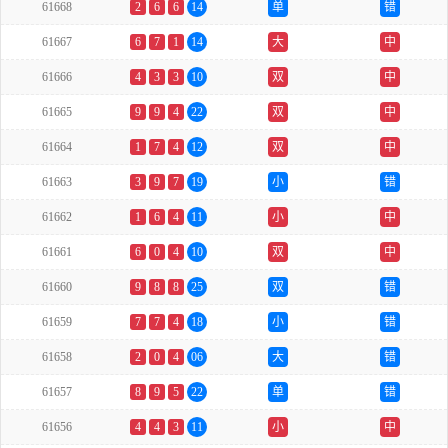
61668
2
6
6
14
单
错
61667
6
7
1
14
大
中
61666
4
3
3
10
双
中
61665
9
9
4
22
双
中
61664
1
7
4
12
双
中
61663
3
9
7
19
小
错
61662
1
6
4
11
小
中
61661
6
0
4
10
双
中
61660
9
8
8
25
双
错
61659
7
7
4
18
小
错
61658
2
0
4
06
大
错
61657
8
9
5
22
单
错
61656
4
4
3
11
小
中