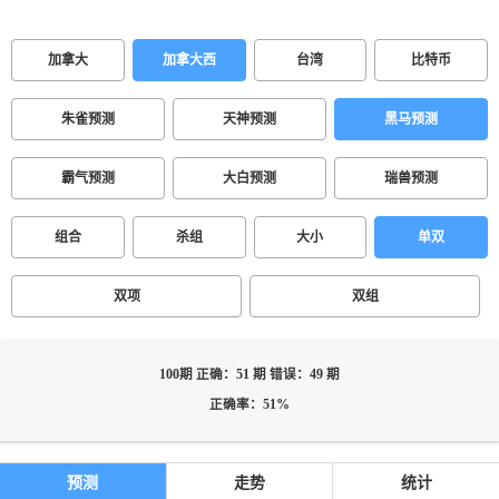
加拿大
加拿大西
台湾
比特币
朱雀预测
天神预测
黑马预测
霸气预测
大白预测
瑞兽预测
组合
杀组
大小
单双
双项
双组
100期 正确：51 期 错误：49 期
正确率：51%
预测
走势
统计