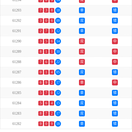
61294
5
0
9
14
双
中
61293
7
3
8
18
单
错
61292
3
0
6
09
双
错
61291
2
7
3
12
单
错
61290
3
5
6
14
双
中
61289
8
1
1
10
双
中
61288
7
6
9
22
双
中
61287
0
1
4
05
双
错
61286
6
9
2
17
单
中
61285
5
7
0
12
单
错
61284
5
6
4
15
双
错
61283
8
7
2
17
双
错
61282
9
0
9
18
单
错