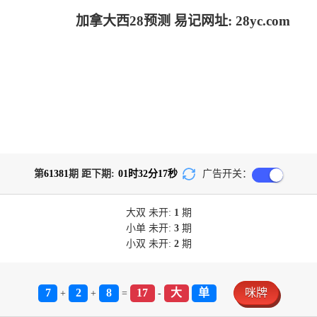
加拿大西28预测 易记网址: 28yc.com
第
61381
期 距下期:
01
时
32
分
17
秒
广告开关：
大双
未开:
1
期
小单
未开:
3
期
小双
未开:
2
期
7
2
8
17
大
单
咪牌
+
+
=
-