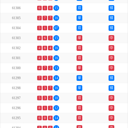
61306
6
1
8
15
双
错
61305
2
7
7
16
单
错
61304
5
1
1
07
双
错
61303
4
6
5
15
单
中
61302
4
8
4
16
双
中
61301
4
5
7
16
双
中
61300
4
7
2
13
单
中
61299
7
4
3
14
单
错
61298
6
3
7
16
单
错
61297
5
3
2
10
双
中
61296
8
1
3
12
双
中
61295
6
0
8
14
双
中