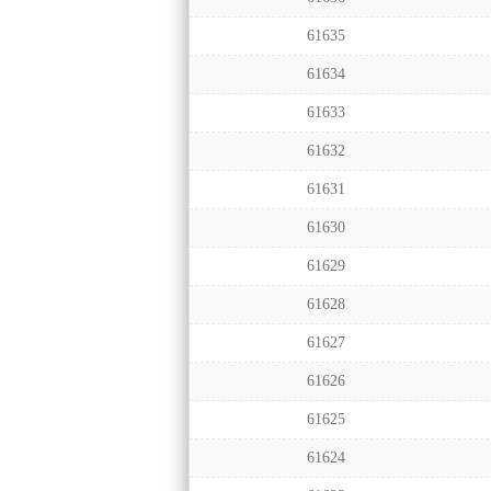
61635
61634
61633
61632
61631
61630
61629
61628
61627
61626
61625
61624