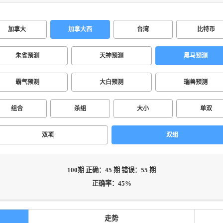
加拿大
加拿大西
台湾
比特币
朱雀预测
天神预测
黑马预测
霸气预测
大白预测
瑞兽预测
组合
杀组
大小
单双
双项
双组
100期 正确：45 期 错误：55 期
正确率：45%
走势