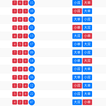
15
小双
大单
7
6
2
10
小双
大单
3
2
5
16
大单
小双
8
6
2
11
小单
大双
3
6
2
13
大双
小单
4
2
7
17
小单
大双
4
5
8
09
大单
小双
7
2
0
14
小单
大双
9
5
0
16
小双
大单
7
1
8
16
大单
小双
7
9
0
12
小双
大单
1
7
4
22
小双
大单
5
9
8
07
大双
小单
4
2
1