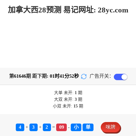
加拿大西28预测 易记网址: 28yc.com
第
61646
期 距下期:
01
时
41
分
52
秒
广告开关：
大单
未开:
1
期
大双
未开:
3
期
小双
未开:
15
期
4
+
3
+
2
=
09
-
小
单
咪牌