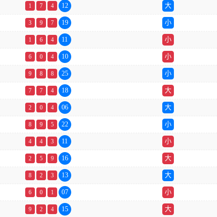
12
大
1
7
4
19
小
3
9
7
11
小
1
6
4
10
小
6
0
4
25
小
9
8
8
18
大
7
7
4
06
大
2
0
4
22
小
8
9
5
11
小
4
4
3
16
大
2
5
9
13
大
8
2
3
07
小
6
0
1
15
大
9
2
4