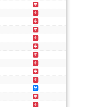
中
中
中
中
中
中
中
中
中
中
错
中
中