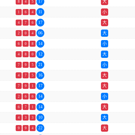
17
大
8
4
5
11
小
1
6
4
17
大
4
7
6
06
大
2
0
4
14
小
6
0
8
12
大
4
8
0
21
小
7
9
5
16
大
4
7
5
17
大
7
9
1
14
小
2
6
6
14
大
6
7
1
10
大
4
3
3
22
大
9
9
4