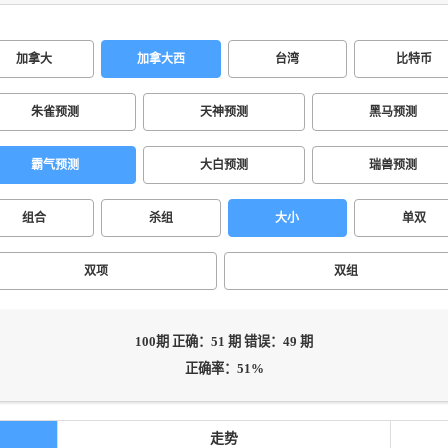
加拿大
加拿大西
台湾
比特币
朱雀预测
天神预测
黑马预测
霸气预测
大白预测
瑞兽预测
组合
杀组
大小
单双
双项
双组
100期 正确：51 期 错误：49 期
正确率：51%
走势