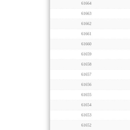
61664
61663
61662
61661
61660
61659
61658
61657
61656
61655
61654
61653
61652