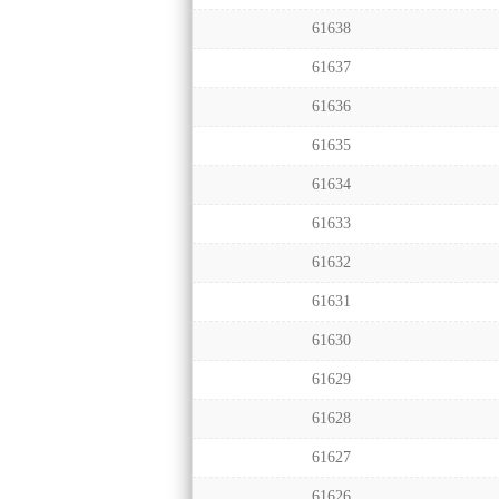
61638
61637
61636
61635
61634
61633
61632
61631
61630
61629
61628
61627
61626