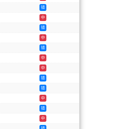
错
中
错
中
错
中
中
错
错
中
错
中
错