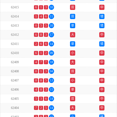
62415
6
1
3
10
双
中
62414
1
4
6
11
双
错
62413
0
5
5
10
单
错
62412
6
8
3
17
大
中
62411
2
6
6
14
单
错
62410
6
1
2
09
小
中
62409
4
7
7
18
大
中
62408
0
1
3
04
双
中
62407
0
8
5
13
小
中
62406
4
8
3
15
单
中
62405
5
3
6
14
双
中
62404
7
2
5
14
大
中