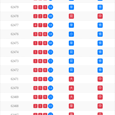
62479
0
1
3
04
单
错
62478
2
2
4
08
双
中
62477
4
7
7
18
单
错
62476
3
9
6
18
小
错
62475
1
7
0
08
单
错
62474
1
9
5
15
双
错
62473
1
8
6
15
双
错
62472
9
6
0
15
双
错
62471
6
8
5
19
大
中
62470
0
5
9
14
大
中
62469
9
7
9
25
大
中
62468
2
1
0
03
单
中