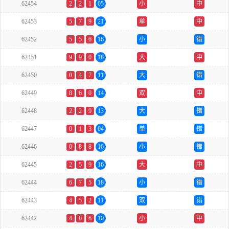
62454
2
2
1
05
小
中
62453
5
7
9
21
单
中
62452
5
5
6
16
小
错
62451
9
9
0
18
大
中
62450
0
4
7
11
大
错
62449
8
6
0
14
双
中
62448
2
2
9
13
大
错
62447
0
1
3
04
单
错
62446
0
8
8
16
小
错
62445
2
5
9
16
大
中
62444
6
7
5
18
小
错
62443
4
5
2
11
双
错
62442
4
0
6
10
小
中