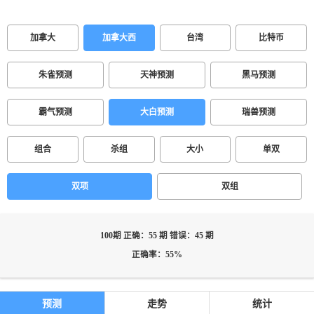
加拿大
加拿大西
台湾
比特币
朱雀预测
天神预测
黑马预测
霸气预测
大白预测
瑞兽预测
组合
杀组
大小
单双
双项
双组
100期 正确：55 期 错误：45 期
正确率：55%
预测
走势
统计