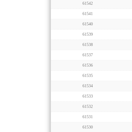
61542
61541
61540
61539
61538
61537
61536
61535
61534
61533
61532
61531
61530