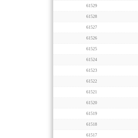
61529
61528
61527
61526
61525
61524
61523
61522
61521
61520
61519
61518
61517