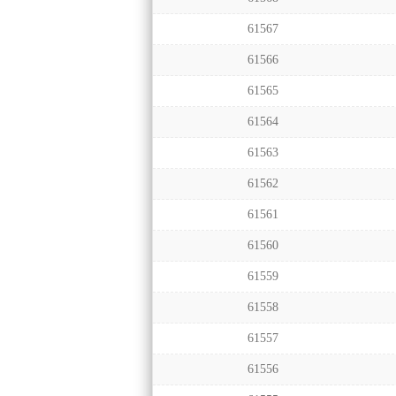
61567
61566
61565
61564
61563
61562
61561
61560
61559
61558
61557
61556