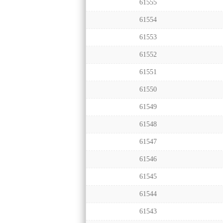
61555
61554
61553
61552
61551
61550
61549
61548
61547
61546
61545
61544
61543