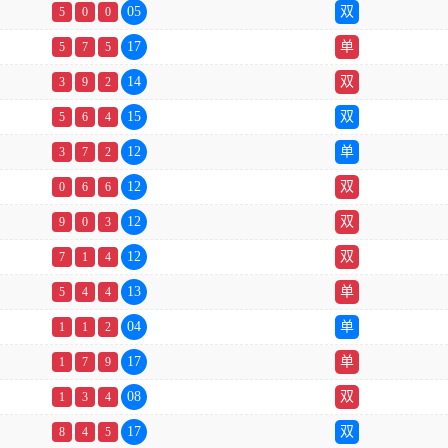
05
双
5
0
0
17
单
5
7
5
14
双
3
9
2
15
双
5
6
4
12
单
3
7
2
12
双
0
6
6
12
双
9
0
3
12
双
7
1
4
13
单
5
4
4
04
单
1
1
2
17
单
1
7
9
08
双
1
3
4
17
双
8
4
5