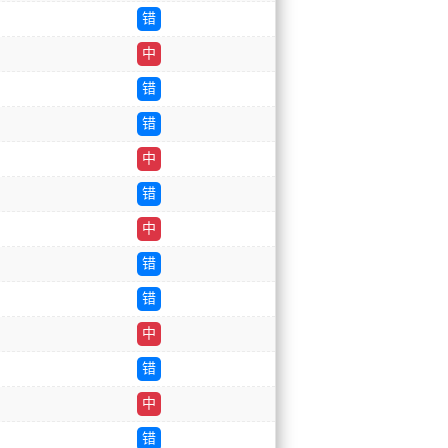
错
中
错
错
中
错
中
错
错
中
错
中
错