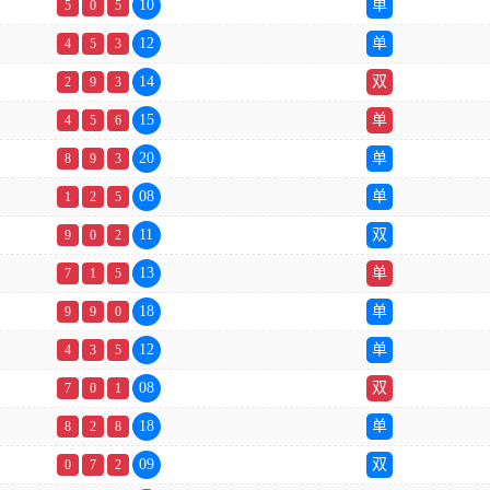
10
单
5
0
5
12
单
4
5
3
14
双
2
9
3
15
单
4
5
6
20
单
8
9
3
08
单
1
2
5
11
双
9
0
2
13
单
7
1
5
18
单
9
9
0
12
单
4
3
5
08
双
7
0
1
18
单
8
2
8
09
双
0
7
2