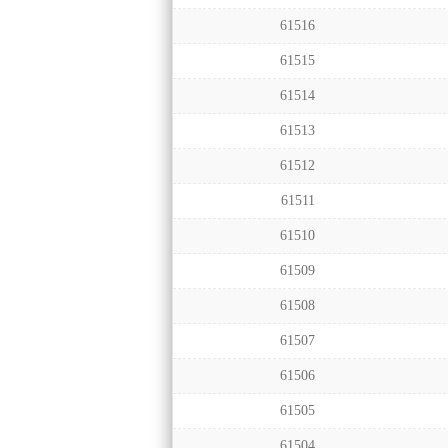
61516
61515
61514
61513
61512
61511
61510
61509
61508
61507
61506
61505
61504