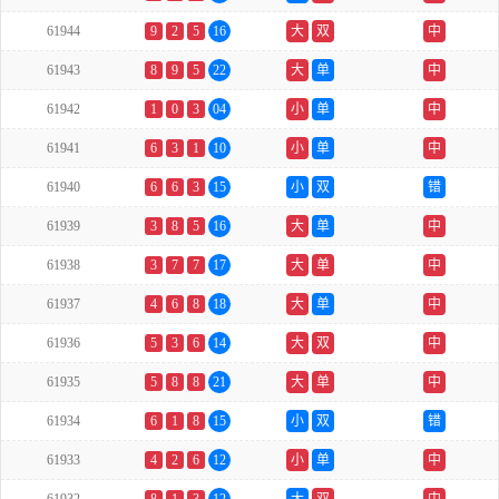
61944
9
2
5
16
大
双
中
61943
8
9
5
22
大
单
中
61942
1
0
3
04
小
单
中
61941
6
3
1
10
小
单
中
61940
6
6
3
15
小
双
错
61939
3
8
5
16
大
单
中
61938
3
7
7
17
大
单
中
61937
4
6
8
18
大
单
中
61936
5
3
6
14
大
双
中
61935
5
8
8
21
大
单
中
61934
6
1
8
15
小
双
错
61933
4
2
6
12
小
单
中