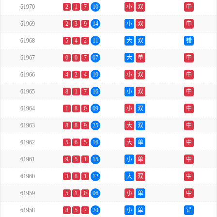
61970
2
1
7
10
小
双
中
61969
2
3
9
14
小
双
中
61968
5
4
2
11
大
双
错
61967
0
0
7
07
大
单
中
61966
4
2
4
10
小
双
中
61965
8
1
7
16
小
双
中
61964
1
8
0
09
小
双
中
61963
8
8
9
25
大
双
中
61962
5
6
5
16
大
单
中
61961
9
5
1
15
小
单
中
61960
3
8
1
12
大
双
中
61959
5
1
0
06
小
单
中
61958
8
5
7
20
小
单
错