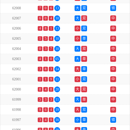
62008
7
0
6
13
大
双
错
62007
6
0
4
10
大
双
中
62006
4
8
1
13
小
双
中
62005
1
5
4
10
小
单
中
62004
0
3
7
10
大
双
中
62003
4
1
0
05
大
单
中
62002
3
8
3
14
大
单
中
62001
1
1
9
11
小
双
中
62000
8
4
8
20
大
双
中
61999
5
3
3
11
大
单
中
61998
9
6
4
19
大
双
中
61997
3
4
9
16
小
单
错