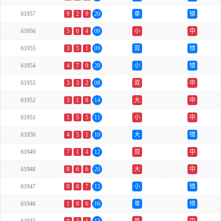
61957
9
2
9
20
单
错
61956
5
0
4
09
小
中
61955
3
5
1
09
双
错
61954
4
7
9
20
小
错
61953
3
3
2
08
双
中
61952
5
1
8
14
大
中
61951
1
5
5
11
小
中
61950
4
5
1
10
大
错
61949
7
1
4
12
双
中
61948
8
6
6
20
大
中
61947
0
8
7
15
小
错
61946
1
9
6
16
单
错