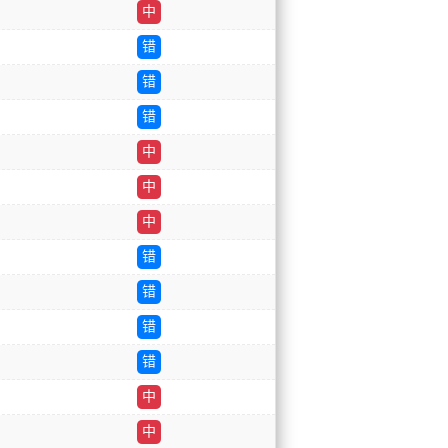
中
错
错
错
中
中
中
错
错
错
错
中
中