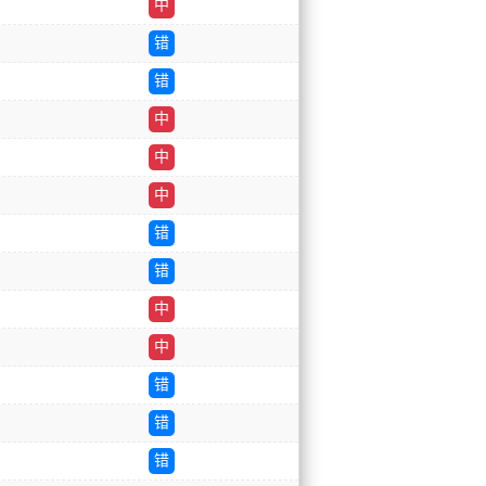
中
错
错
中
中
中
错
错
中
中
错
错
错