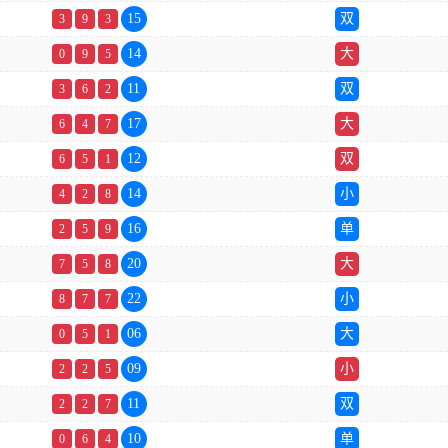
15
双
3
9
3
14
大
0
9
5
11
双
3
6
2
17
大
6
4
7
12
双
6
5
1
14
小
4
2
8
16
单
2
5
9
20
大
7
5
8
22
小
8
7
7
06
大
0
5
1
09
小
2
2
5
11
双
2
2
7
10
单
0
6
4