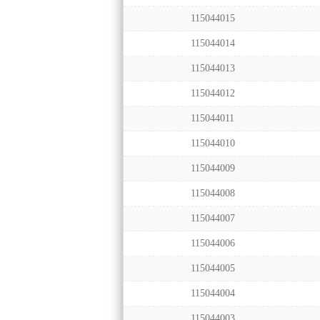
115044015
115044014
115044013
115044012
115044011
115044010
115044009
115044008
115044007
115044006
115044005
115044004
115044003