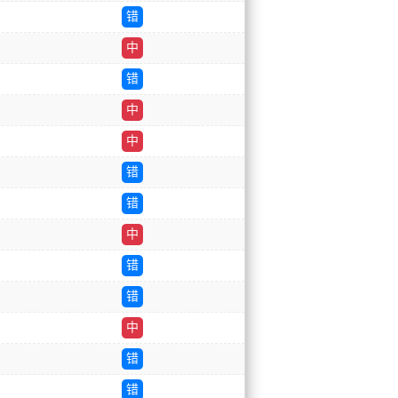
错
中
错
中
中
错
错
中
错
错
中
错
错