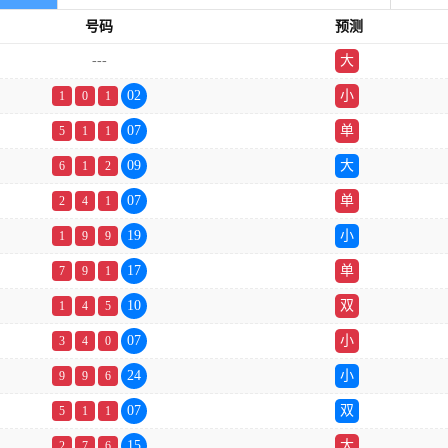
号码
预测
---
大
02
小
1
0
1
07
单
5
1
1
09
大
6
1
2
07
单
2
4
1
19
小
1
9
9
17
单
7
9
1
10
双
1
4
5
07
小
3
4
0
24
小
9
9
6
07
双
5
1
1
15
大
2
7
6