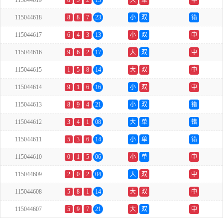
115044619
8
5
2
15
大
单
中
115044618
8
8
7
23
小
双
错
115044617
6
4
3
13
小
双
中
115044616
9
6
2
17
大
双
中
115044615
1
5
8
14
大
双
中
115044614
9
1
6
16
小
双
中
115044613
8
9
4
21
小
双
错
115044612
3
4
1
08
大
单
错
115044611
5
3
6
14
小
单
错
115044610
0
1
5
06
小
单
中
115044609
2
0
2
04
大
双
中
115044608
5
8
1
14
大
双
中
115044607
5
9
7
21
大
双
中