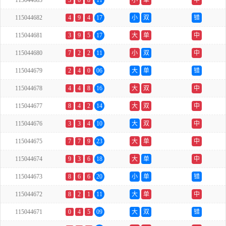
115044683
3
0
8
11
小
单
中
115044682
4
9
4
17
小
双
错
115044681
3
9
5
17
大
单
中
115044680
7
2
2
11
小
双
中
115044679
2
4
0
06
大
单
错
115044678
4
4
8
16
大
双
中
115044677
8
4
2
14
大
双
中
115044676
3
3
4
10
大
双
中
115044675
7
7
9
23
大
单
中
115044674
9
3
6
18
大
单
中
115044673
8
6
6
20
小
单
错
115044672
8
2
1
11
大
单
中
115044671
0
4
5
09
大
双
错