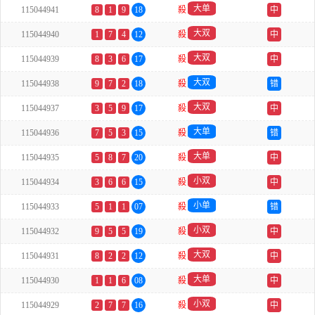
大单
115044941
8
1
9
18
殺
中
大双
115044940
1
7
4
12
殺
中
大双
115044939
8
3
6
17
殺
中
大双
115044938
9
7
2
18
殺
错
大双
115044937
3
5
9
17
殺
中
大单
115044936
7
5
3
15
殺
错
大单
115044935
5
8
7
20
殺
中
小双
115044934
3
6
6
15
殺
中
小单
115044933
5
1
1
07
殺
错
小双
115044932
9
5
5
19
殺
中
大双
115044931
8
2
2
12
殺
中
大单
115044930
1
1
6
08
殺
中
小双
115044929
2
7
7
16
殺
中