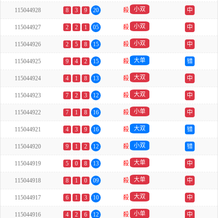
小双
115044928
8
3
9
20
殺
中
小双
115044927
2
2
1
05
殺
中
小双
115044926
2
5
8
15
殺
中
大单
115044925
9
4
2
15
殺
错
大双
115044924
4
1
8
13
殺
中
大双
115044923
7
2
3
12
殺
中
小单
115044922
7
1
8
16
殺
中
大双
115044921
4
3
9
16
殺
错
小双
115044920
9
1
2
12
殺
错
大单
115044919
5
0
8
13
殺
中
大单
115044918
8
1
0
09
殺
中
大双
115044917
6
1
3
10
殺
中
小单
115044916
4
2
6
12
殺
中