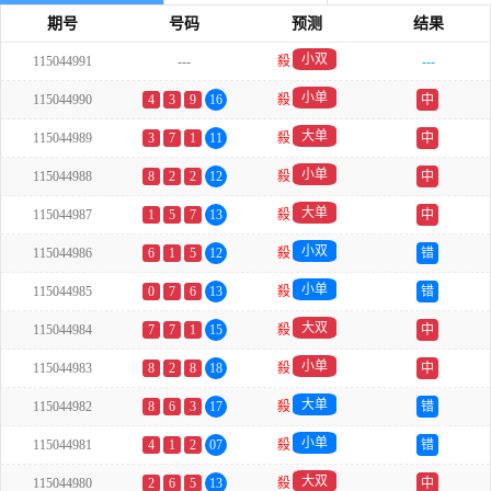
期号
号码
预测
结果
小双
115044991
---
殺
---
小单
115044990
4
3
9
16
殺
中
大单
115044989
3
7
1
11
殺
中
小单
115044988
8
2
2
12
殺
中
大单
115044987
1
5
7
13
殺
中
小双
115044986
6
1
5
12
殺
错
小单
115044985
0
7
6
13
殺
错
大双
115044984
7
7
1
15
殺
中
小单
115044983
8
2
8
18
殺
中
大单
115044982
8
6
3
17
殺
错
小单
115044981
4
1
2
07
殺
错
大双
115044980
2
6
5
13
殺
中