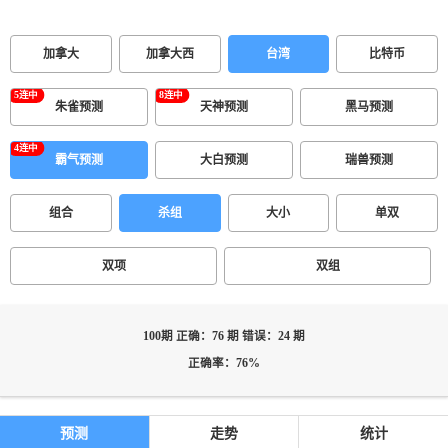
加拿大
加拿大西
台湾
比特币
朱雀预测
天神预测
黑马预测
霸气预测
大白预测
瑞兽预测
组合
杀组
大小
单双
双项
双组
100期 正确：76 期 错误：24 期
正确率：76%
预测
走势
统计