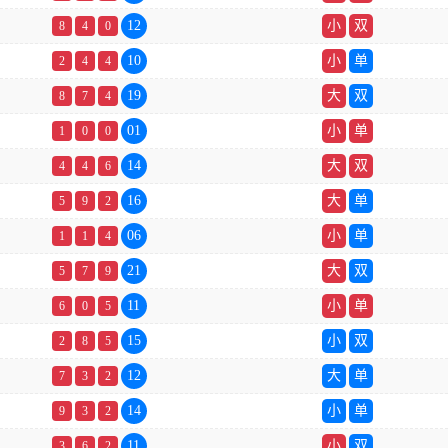
12
小
双
8
4
0
10
小
单
2
4
4
19
大
双
8
7
4
01
小
单
1
0
0
14
大
双
4
4
6
16
大
单
5
9
2
06
小
单
1
1
4
21
大
双
5
7
9
11
小
单
6
0
5
15
小
双
2
8
5
12
大
单
7
3
2
14
小
单
9
3
2
11
小
双
3
6
2