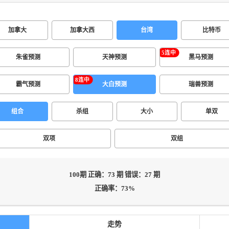
加拿大
加拿大西
台湾
比特币
朱雀预测
天神预测
黑马预测
霸气预测
大白预测
瑞兽预测
组合
杀组
大小
单双
双项
双组
100期 正确：73 期 错误：27 期
正确率：73%
走势