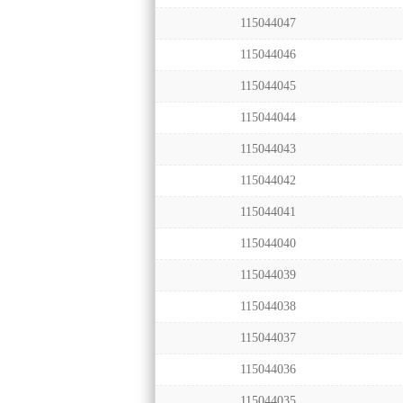
115044047
115044046
115044045
115044044
115044043
115044042
115044041
115044040
115044039
115044038
115044037
115044036
115044035