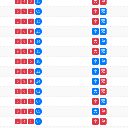
15
大
单
8
4
3
09
小
双
0
7
2
13
小
双
2
7
4
23
小
双
8
6
9
14
大
单
0
8
6
15
大
双
9
0
6
16
小
单
8
3
5
22
小
双
9
8
5
24
小
双
6
9
9
02
大
双
1
0
1
07
小
双
5
1
1
09
大
单
6
1
2
07
小
单
2
4
1