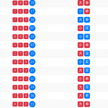
19
大
单
1
9
9
17
小
单
7
9
1
10
大
单
1
4
5
07
小
双
3
4
0
24
小
单
9
9
6
07
小
单
5
1
1
15
大
双
2
7
6
21
小
双
3
9
9
21
大
双
9
8
4
11
小
单
6
4
1
19
大
双
2
8
9
16
大
单
5
3
8
15
大
单
8
5
2