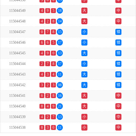
115044550
5
8
0
13
小
中
115044549
4
9
5
18
大
中
115044548
4
2
8
14
大
中
115044547
0
7
8
15
小
错
115044546
6
6
5
17
小
错
115044545
4
9
0
13
大
错
115044544
2
7
8
17
小
错
115044543
4
3
4
11
大
错
115044542
3
2
3
08
大
错
115044541
6
2
8
16
大
中
115044540
8
4
9
21
大
中
115044539
4
2
7
13
小
中
115044538
8
3
0
11
小
中