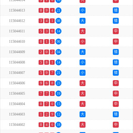
115044614
9
1
6
16
大
中
115044613
8
9
4
21
小
错
115044612
3
4
1
08
大
错
115044611
5
3
6
14
大
中
115044610
0
1
5
06
小
中
115044609
2
0
2
04
大
错
115044608
5
8
1
14
小
错
115044607
5
9
7
21
小
错
115044606
9
6
8
23
大
中
115044605
7
7
5
19
大
中
115044604
8
7
0
15
大
中
115044603
1
2
9
12
大
错
115044602
8
4
6
18
大
中