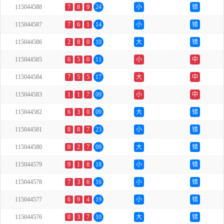
115044588
7
8
9
24
小
错
115044587
7
6
1
14
小
错
115044586
2
8
0
10
大
错
115044585
6
5
0
11
小
中
115044584
7
5
5
17
大
中
115044583
1
1
7
09
小
中
115044582
6
3
0
09
大
错
115044581
8
8
7
23
小
错
115044580
0
2
7
09
大
错
115044579
9
1
8
18
小
错
115044578
7
3
6
16
小
错
115044577
6
9
4
19
小
错
115044576
0
3
7
10
大
错