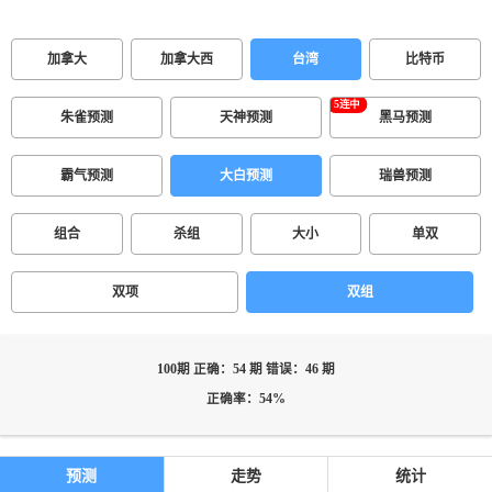
加拿大
加拿大西
台湾
比特币
朱雀预测
天神预测
黑马预测
霸气预测
大白预测
瑞兽预测
组合
杀组
大小
单双
双项
双组
100期 正确：54 期 错误：46 期
正确率：54%
预测
走势
统计