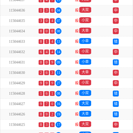
115044637
2
4
7
13
殺
中
大双
115044636
1
3
0
04
殺
中
小双
115044635
3
0
4
07
殺
中
大单
115044634
8
0
0
08
殺
中
小单
115044633
8
1
4
13
殺
错
小双
115044632
6
4
4
14
殺
中
小单
115044631
0
0
9
09
殺
错
大单
115044630
2
6
3
11
殺
中
小双
115044629
9
9
9
27
殺
中
小双
115044628
1
6
1
08
殺
错
大双
115044627
9
7
0
16
殺
错
大单
115044626
8
9
2
19
殺
错
大双
115044625
8
3
6
17
殺
中