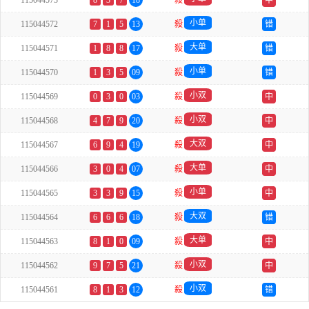
115044573
8
3
7
18
殺
中
小单
115044572
7
1
5
13
殺
错
大单
115044571
1
8
8
17
殺
错
小单
115044570
1
3
5
09
殺
错
小双
115044569
0
3
0
03
殺
中
小双
115044568
4
7
9
20
殺
中
大双
115044567
6
9
4
19
殺
中
大单
115044566
3
0
4
07
殺
中
小单
115044565
3
3
9
15
殺
中
大双
115044564
6
6
6
18
殺
错
大单
115044563
8
1
0
09
殺
中
小双
115044562
9
7
5
21
殺
中
小双
115044561
8
1
3
12
殺
错