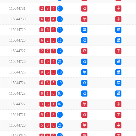
115044731
2
8
4
14
双
中
115044730
6
3
4
13
单
中
115044729
0
6
6
12
单
错
115044728
6
2
3
11
双
错
115044727
2
7
3
12
双
中
115044726
8
9
4
21
双
错
115044725
9
6
3
18
单
错
115044724
6
8
5
19
双
错
115044723
0
1
6
07
双
错
115044722
3
3
1
07
单
中
115044721
9
2
3
14
双
中
115044720
5
8
8
21
单
中