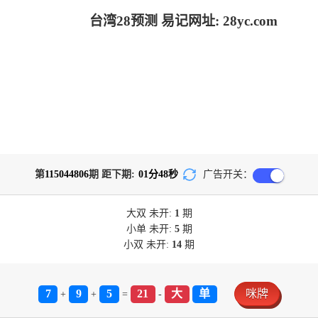
台湾28预测 易记网址: 28yc.com
第
115044806
期 距下期:
01
分
48
秒
广告开关：
大双
未开:
1
期
小单
未开:
5
期
小双
未开:
14
期
7
9
5
21
大
单
咪牌
+
+
=
-