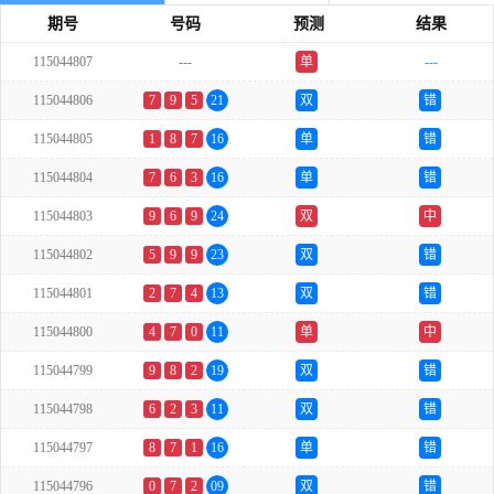
期号
号码
预测
结果
115044807
---
单
---
115044806
7
9
5
21
双
错
115044805
1
8
7
16
单
错
115044804
7
6
3
16
单
错
115044803
9
6
9
24
双
中
115044802
5
9
9
23
双
错
115044801
2
7
4
13
双
错
115044800
4
7
0
11
单
中
115044799
9
8
2
19
双
错
115044798
6
2
3
11
双
错
115044797
8
7
1
16
单
错
115044796
0
7
2
09
双
错