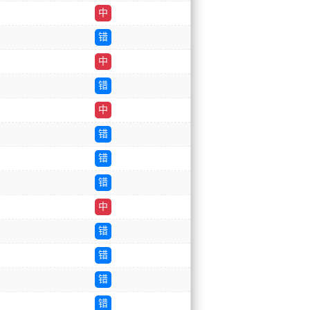
中
错
中
错
中
错
错
错
中
错
错
错
错