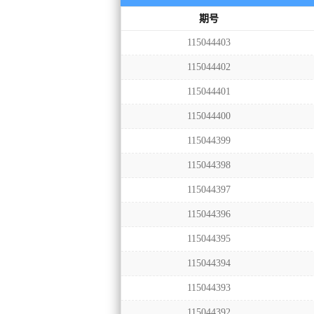
期号
115044403
115044402
115044401
115044400
115044399
115044398
115044397
115044396
115044395
115044394
115044393
115044392