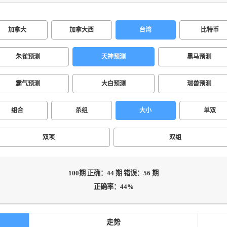
加拿大
加拿大西
台湾
比特币
朱雀预测
天神预测
黑马预测
霸气预测
大白预测
瑞兽预测
组合
杀组
大小
单双
双项
双组
100期 正确：44 期 错误：56 期
正确率：44%
走势