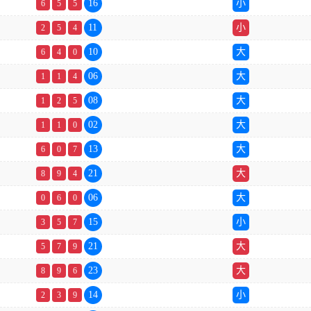
16
小
6
5
5
11
小
2
5
4
10
大
6
4
0
06
大
1
1
4
08
大
1
2
5
02
大
1
1
0
13
大
6
0
7
21
大
8
9
4
06
大
0
6
0
15
小
3
5
7
21
大
5
7
9
23
大
8
9
6
14
小
2
3
9