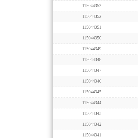
115044353
115044352
115044351
115044350
115044349
115044348
115044347
115044346
115044345
115044344
115044343
115044342
115044341