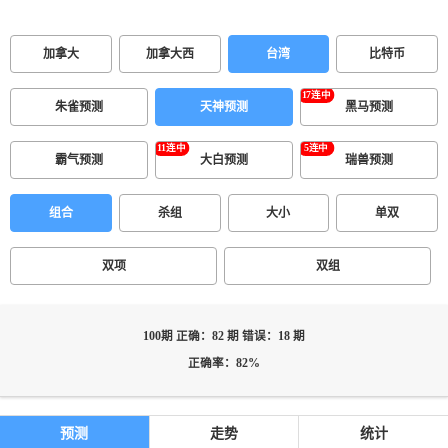
加拿大
加拿大西
台湾
比特币
朱雀预测
天神预测
黑马预测
霸气预测
大白预测
瑞兽预测
组合
杀组
大小
单双
双项
双组
100期 正确：82 期 错误：18 期
正确率：82%
预测
走势
统计