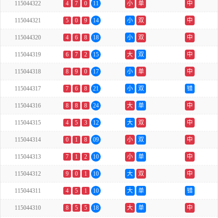
115044322
4
7
0
11
小
单
中
115044321
5
0
9
14
小
双
中
115044320
4
6
8
18
小
双
中
115044319
6
7
2
15
大
双
中
115044318
8
9
0
17
小
单
中
115044317
7
6
8
21
小
双
错
115044316
8
8
8
24
大
单
中
115044315
4
5
3
12
大
双
中
115044314
0
1
8
09
小
双
中
115044313
7
1
2
10
小
单
中
115044312
9
0
1
10
大
双
中
115044311
4
5
1
10
大
单
错
115044310
8
5
5
18
大
单
中