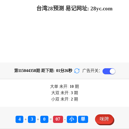
台湾28预测 易记网址: 28yc.com
第
115044358
期 距下期:
01
分
26
秒
广告开关：
大单
未开:
10
期
大双
未开:
3
期
小双
未开:
2
期
4
3
0
07
小
单
咪牌
+
+
=
-