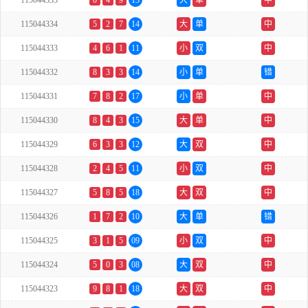
115044335
0
4
9
13
大
单
中
115044334
5
2
7
14
大
单
中
115044333
4
6
1
11
小
双
中
115044332
8
3
3
14
小
单
错
115044331
7
8
2
17
小
单
中
115044330
8
4
3
15
大
单
中
115044329
6
3
3
12
大
双
中
115044328
2
4
5
11
小
双
中
115044327
5
8
5
18
大
双
中
115044326
1
7
2
10
大
单
错
115044325
3
1
5
09
小
双
中
115044324
5
0
3
08
大
双
中
115044323
9
8
1
18
大
双
中