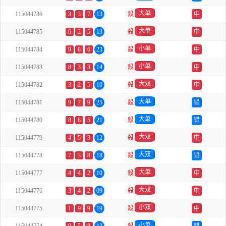
大单
115044786
3
3
7
13
殺
中
大单
115044785
6
2
5
13
殺
中
小单
115044784
9
8
6
23
殺
中
小单
115044783
8
3
3
14
殺
中
大双
115044782
3
2
5
10
殺
中
大单
115044781
9
7
9
25
殺
错
大单
115044780
8
8
5
21
殺
错
大双
115044779
4
5
3
12
殺
中
大双
115044778
7
3
8
18
殺
错
大单
115044777
4
4
2
10
殺
中
大双
115044776
3
4
2
09
殺
中
小双
115044775
1
9
9
19
殺
中
小单