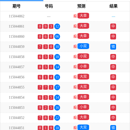
期号
号码
预测
结果
大单
115044862
---
殺
---
大单
115044861
0
9
3
12
殺
中
大单
115044860
0
6
0
06
殺
中
小双
115044859
7
3
0
10
殺
错
小双
115044858
6
5
7
18
殺
中
小单
115044857
8
5
1
14
殺
中
大双
115044856
6
1
4
11
殺
中
大双
115044855
7
7
3
17
殺
中
大单
115044854
6
3
5
14
殺
中
小单
115044853
9
2
5
16
殺
中
大单
115044852
7
8
7
22
殺
中
大双
115044851
8
1
9
18
殺
错