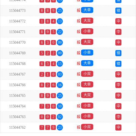
115044774
0
5
8
13
殺
错
大单
115044773
8
8
9
25
殺
错
大双
115044772
1
8
4
13
殺
中
小单
115044771
8
9
5
22
殺
中
大双
115044770
6
3
0
09
殺
中
小单
115044769
5
2
2
09
殺
错
大单
115044768
6
5
4
15
殺
错
小双
115044767
2
1
0
03
殺
中
大单
115044766
8
2
6
16
殺
中
大双
115044765
8
9
8
25
殺
中
小单
115044764
7
3
0
10
殺
中
小单
115044763
0
0
2
02
殺
中
小双
115044762
7
7
9
23
殺
中