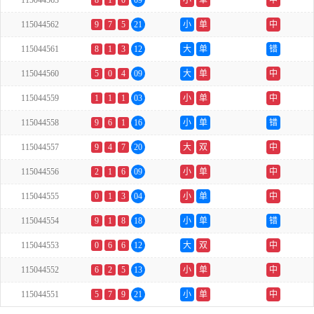
115044563
8
1
0
09
小
单
中
115044562
9
7
5
21
小
单
中
115044561
8
1
3
12
大
单
错
115044560
5
0
4
09
大
单
中
115044559
1
1
1
03
小
单
中
115044558
9
6
1
16
小
单
错
115044557
9
4
7
20
大
双
中
115044556
2
1
6
09
小
单
中
115044555
0
1
3
04
小
单
中
115044554
9
1
8
18
小
单
错
115044553
0
6
6
12
大
双
中
115044552
6
2
5
13
小
单
中
115044551
5
7
9
21
小
单
中