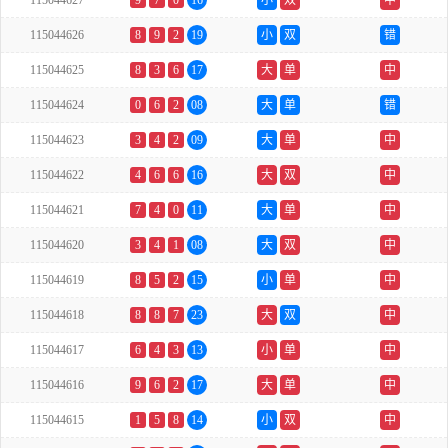
115044627
9
7
0
16
小
双
中
115044626
8
9
2
19
小
双
错
115044625
8
3
6
17
大
单
中
115044624
0
6
2
08
大
单
错
115044623
3
4
2
09
大
单
中
115044622
4
6
6
16
大
双
中
115044621
7
4
0
11
大
单
中
115044620
3
4
1
08
大
双
中
115044619
8
5
2
15
小
单
中
115044618
8
8
7
23
大
双
中
115044617
6
4
3
13
小
单
中
115044616
9
6
2
17
大
单
中
115044615
1
5
8
14
小
双
中