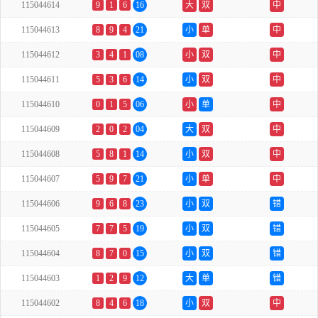
115044614
9
1
6
16
大
双
中
115044613
8
9
4
21
小
单
中
115044612
3
4
1
08
小
双
中
115044611
5
3
6
14
小
双
中
115044610
0
1
5
06
小
单
中
115044609
2
0
2
04
大
双
中
115044608
5
8
1
14
小
双
中
115044607
5
9
7
21
小
单
中
115044606
9
6
8
23
小
双
错
115044605
7
7
5
19
小
双
错
115044604
8
7
0
15
小
双
错
115044603
1
2
9
12
大
单
错
115044602
8
4
6
18
小
双
中