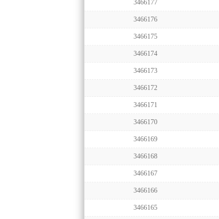
3466177
3466176
3466175
3466174
3466173
3466172
3466171
3466170
3466169
3466168
3466167
3466166
3466165