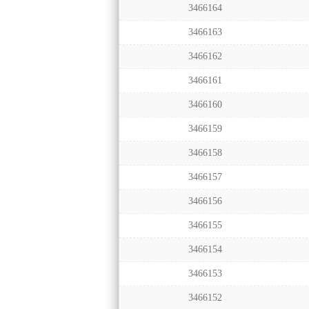
3466164
3466163
3466162
3466161
3466160
3466159
3466158
3466157
3466156
3466155
3466154
3466153
3466152