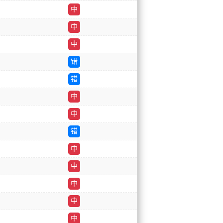
中
中
中
错
错
中
中
错
中
中
中
中
中