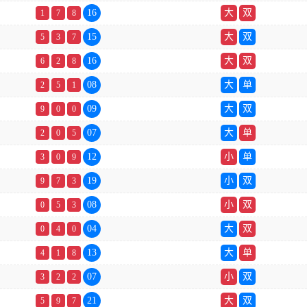
16
大
双
1
7
8
15
大
双
5
3
7
16
大
双
6
2
8
08
大
单
2
5
1
09
大
双
9
0
0
07
大
单
2
0
5
12
小
单
3
0
9
19
小
双
9
7
3
08
小
双
0
5
3
04
大
双
0
4
0
13
大
单
4
1
8
07
小
双
3
2
2
21
大
双
5
9
7