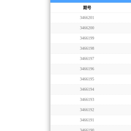
期号
3466201
3466200
3466199
3466198
3466197
3466196
3466195
3466194
3466193
3466192
3466191
3466190