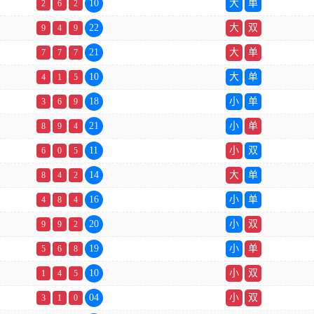
10
大
单
2
6
2
22
大
双
9
4
9
21
大
单
7
7
7
10
大
单
4
1
5
18
小
单
3
6
9
21
小
单
8
9
4
11
小
双
6
0
5
14
大
单
8
4
2
16
小
单
4
8
4
20
小
双
9
9
2
19
小
单
5
6
8
10
小
双
1
4
5
04
小
双
3
1
0