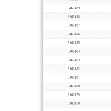
3466189
3466188
3466187
3466186
3466185
3466184
3466183
3466182
3466181
3466180
3466179
3466178