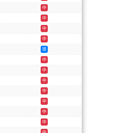
中
中
中
中
错
中
中
中
中
中
中
中
中