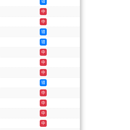
错
中
中
错
错
中
中
中
错
中
中
中
中