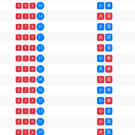
18
小
单
4
9
5
14
大
双
4
2
8
15
小
双
0
7
8
17
大
双
6
6
5
13
小
双
4
9
0
17
小
单
2
7
8
11
大
单
4
3
4
08
小
双
3
2
3
16
小
单
6
2
8
21
小
单
8
4
9
13
小
双
4
2
7
11
小
双
8
3
0
19
大
双
8
7
4