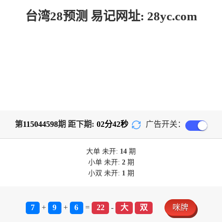
台湾28预测 易记网址: 28yc.com
第
115044598
期 距下期:
02
分
42
秒
广告开关：
大单
未开:
14
期
小单
未开:
2
期
小双
未开:
1
期
7
+
9
+
6
=
22
-
大
双
咪牌