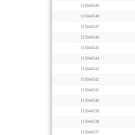
115044549
115044548
115044547
115044546
115044545
115044544
115044543
115044542
115044541
115044540
115044539
115044538
115044537