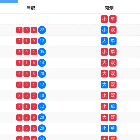
号码
预测
---
小
单
22
小
双
7
9
6
12
大
单
2
1
9
05
小
单
3
0
2
14
大
双
7
1
6
20
大
双
6
6
8
12
大
双
5
6
1
10
小
双
3
0
7
12
小
单
4
1
7
20
大
双
8
3
9
20
小
单
8
6
6
24
大
双
7
8
9