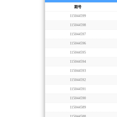
期号
115044599
115044598
115044597
115044596
115044595
115044594
115044593
115044592
115044591
115044590
115044589
115044588