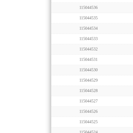
115044536
115044535
115044534
115044533
115044532
115044531
115044530
115044529
115044528
115044527
115044526
115044525
115044524