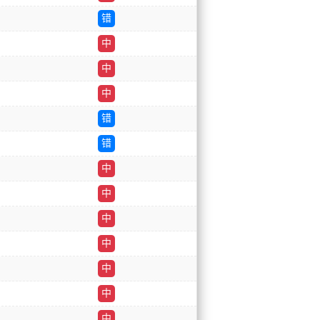
错
中
中
中
错
错
中
中
中
中
中
中
中