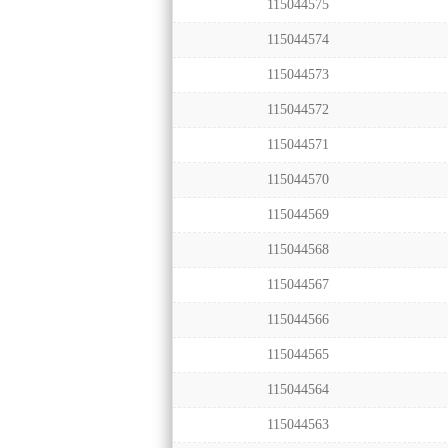
115044575
115044574
115044573
115044572
115044571
115044570
115044569
115044568
115044567
115044566
115044565
115044564
115044563