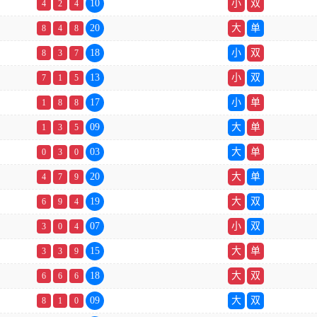
10
小
双
4
2
4
20
大
单
8
4
8
18
小
双
8
3
7
13
小
双
7
1
5
17
小
单
1
8
8
09
大
单
1
3
5
03
大
单
0
3
0
20
大
单
4
7
9
19
大
双
6
9
4
07
小
双
3
0
4
15
大
单
3
3
9
18
大
双
6
6
6
09
大
双
8
1
0