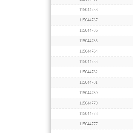
115044788
115044787
115044786
115044785
115044784
115044783
115044782
115044781
115044780
115044779
115044778
115044777