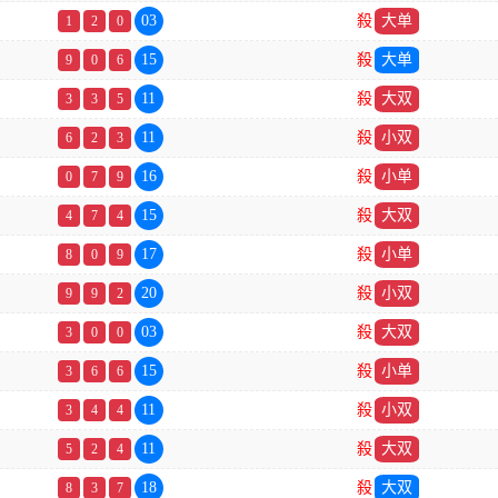
03
殺
大单
1
2
0
15
殺
大单
9
0
6
11
殺
大双
3
3
5
11
殺
小双
6
2
3
16
殺
小单
0
7
9
15
殺
大双
4
7
4
17
殺
小单
8
0
9
20
殺
小双
9
9
2
03
殺
大双
3
0
0
15
殺
小单
3
6
6
11
殺
小双
3
4
4
11
殺
大双
5
2
4
18
殺
大双
8
3
7