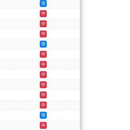
错
中
中
中
错
中
中
中
中
中
中
错
中