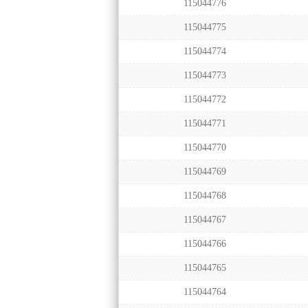
115044776
115044775
115044774
115044773
115044772
115044771
115044770
115044769
115044768
115044767
115044766
115044765
115044764