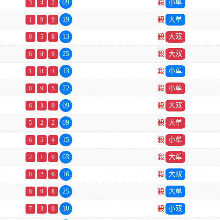
09
殺
小单
3
4
2
19
殺
大单
1
9
9
13
殺
大双
0
5
8
25
殺
大双
8
8
9
13
殺
小单
1
8
4
22
殺
小单
8
9
5
09
殺
大双
6
3
0
09
殺
大单
5
2
2
15
殺
小单
6
5
4
03
殺
大单
2
1
0
16
殺
大双
8
2
6
25
殺
大单
8
9
8
10
殺
小双
7
3
0