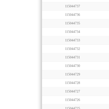
115044737
115044736
115044735
115044734
115044733
115044732
115044731
115044730
115044729
115044728
115044727
115044726
115044725