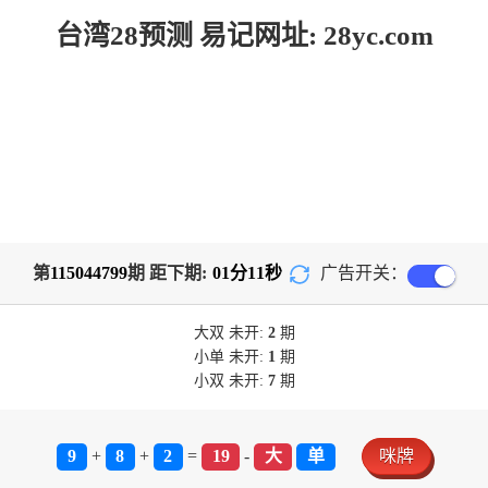
台湾28预测 易记网址: 28yc.com
第
115044799
期 距下期:
01
分
11
秒
广告开关：
大双
未开:
2
期
小单
未开:
1
期
小双
未开:
7
期
9
+
8
+
2
=
19
-
大
单
咪牌