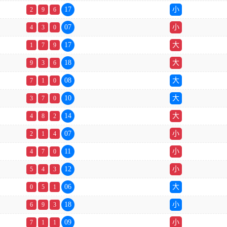
17
小
2
9
6
07
小
4
3
0
17
大
1
7
9
18
大
9
3
6
08
大
7
1
0
10
大
3
7
0
14
大
4
8
2
07
小
2
1
4
11
小
4
7
0
12
小
5
4
3
06
大
0
5
1
18
小
6
9
3
09
小
7
1
1