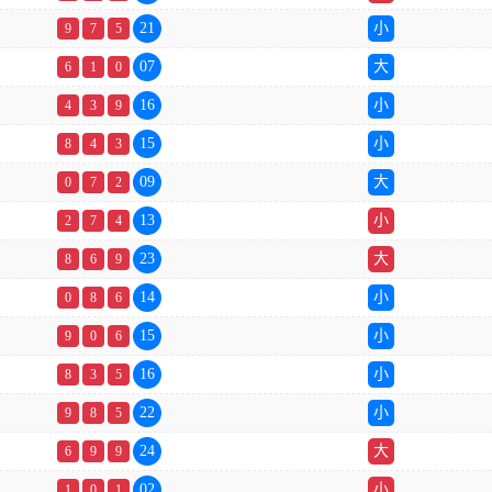
21
小
9
7
5
07
大
6
1
0
16
小
4
3
9
15
小
8
4
3
09
大
0
7
2
13
小
2
7
4
23
大
8
6
9
14
小
0
8
6
15
小
9
0
6
16
小
8
3
5
22
小
9
8
5
24
大
6
9
9
02
小
1
0
1