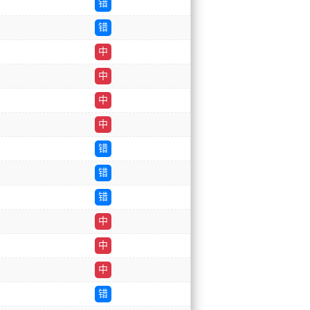
错
错
中
中
中
中
错
错
错
中
中
中
错