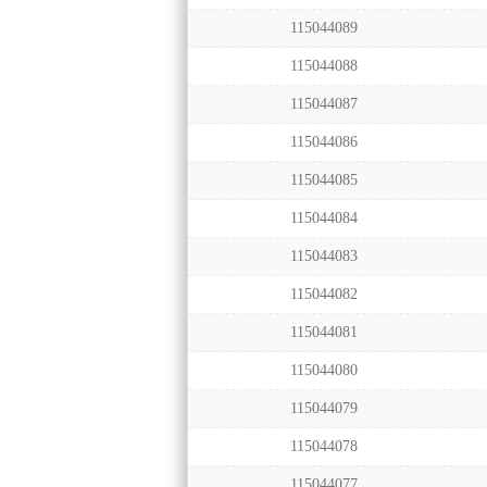
115044089
115044088
115044087
115044086
115044085
115044084
115044083
115044082
115044081
115044080
115044079
115044078
115044077