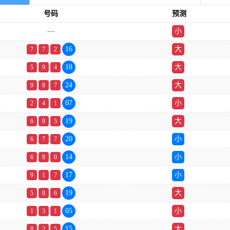
号码
预测
---
小
单
16
大
7
7
2
18
大
5
9
4
24
大
9
8
7
07
小
2
4
1
19
大
6
8
5
20
小
6
7
7
14
小
6
8
0
17
小
9
1
7
19
大
5
8
6
05
小
1
3
1
15
大
8
2
5