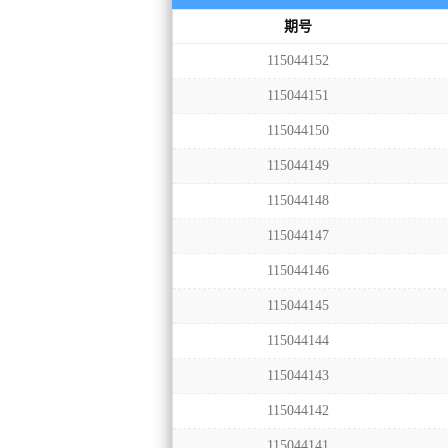
期号
115044152
115044151
115044150
115044149
115044148
115044147
115044146
115044145
115044144
115044143
115044142
115044141