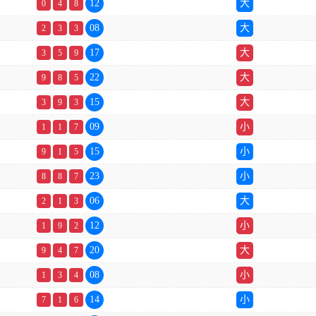
12
大
0
4
8
08
大
2
3
3
17
大
3
5
9
22
大
9
8
5
15
大
3
9
3
09
小
1
1
7
15
小
9
1
5
23
小
8
8
7
06
大
2
1
3
12
小
1
9
2
20
大
9
4
7
08
小
1
3
4
14
小
7
1
6