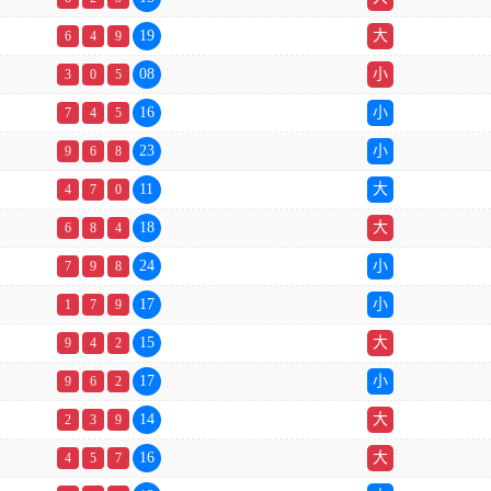
19
大
6
4
9
08
小
3
0
5
16
小
7
4
5
23
小
9
6
8
11
大
4
7
0
18
大
6
8
4
24
小
7
9
8
17
小
1
7
9
15
大
9
4
2
17
小
9
6
2
14
大
2
3
9
16
大
4
5
7