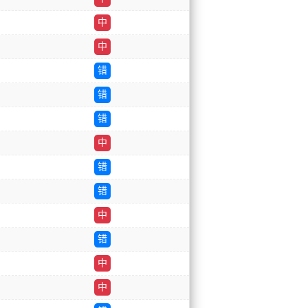
中
中
错
错
错
中
错
错
中
错
中
中