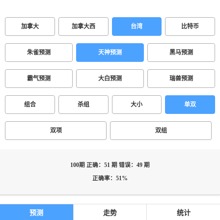
加拿大
加拿大西
台湾
比特币
朱雀预测
天神预测
黑马预测
霸气预测
大白预测
瑞兽预测
组合
杀组
大小
单双
双项
双组
100期 正确：51 期 错误：49 期
正确率：51%
预测
走势
统计