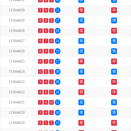
115044631
0
0
9
09
双
错
115044630
2
6
3
11
单
中
115044629
9
9
9
27
双
错
115044628
1
6
1
08
双
中
115044627
9
7
0
16
单
错
115044626
8
9
2
19
双
错
115044625
8
3
6
17
单
中
115044624
0
6
2
08
单
错
115044623
3
4
2
09
单
中
115044622
4
6
6
16
双
中
115044621
7
4
0
11
双
错
115044620
3
4
1
08
单
错
115044619
8
5
2
15
单
中