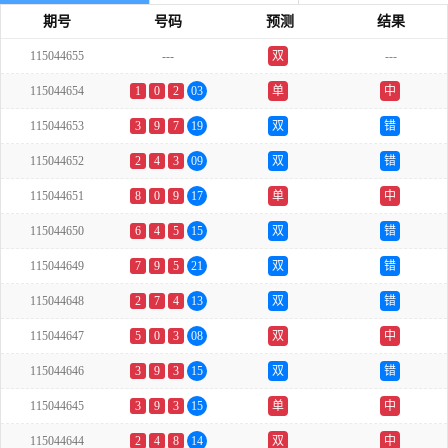
期号
号码
预测
结果
115044655
---
双
---
115044654
1
0
2
03
单
中
115044653
3
9
7
19
双
错
115044652
2
4
3
09
双
错
115044651
8
0
9
17
单
中
115044650
6
4
5
15
双
错
115044649
7
9
5
21
双
错
115044648
2
7
4
13
双
错
115044647
5
0
3
08
双
中
115044646
3
9
3
15
双
错
115044645
3
9
3
15
单
中
115044644
2
4
8
14
双
中