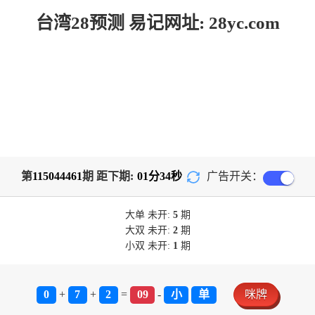
台湾28预测 易记网址: 28yc.com
第
115044461
期 距下期:
01
分
34
秒
广告开关：
大单
未开:
5
期
大双
未开:
2
期
小双
未开:
1
期
0
+
7
+
2
=
09
-
小
单
咪牌