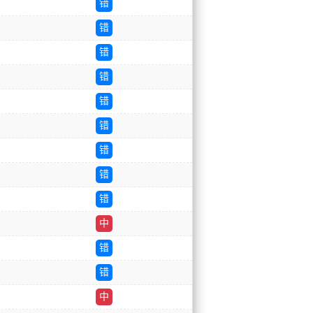
错
错
错
错
错
错
错
错
错
中
错
错
中