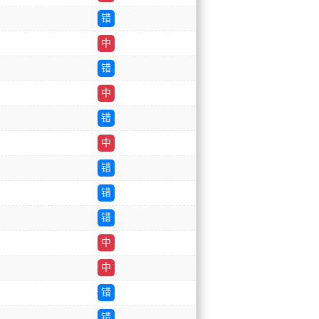
错
中
错
中
错
中
错
错
错
中
中
错
错