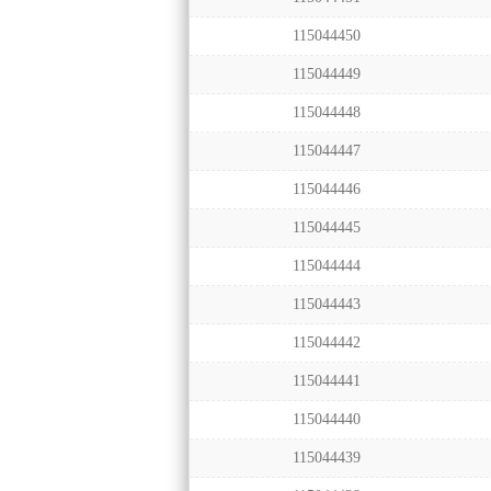
115044450
115044449
115044448
115044447
115044446
115044445
115044444
115044443
115044442
115044441
115044440
115044439