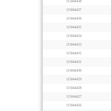
115044438
115044437
115044436
115044435
115044434
115044433
115044432
115044431
115044430
115044429
115044428
115044427
115044426