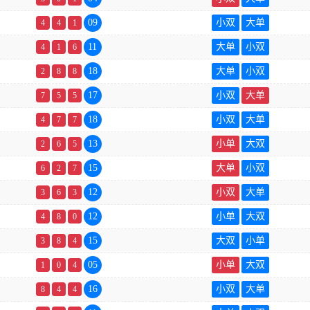
09
小双
大单
4
4
1
11
大单
小双
4
1
6
18
大单
小双
2
8
8
17
小双
大单
7
5
5
18
小双
大单
4
7
7
13
小单
大双
2
6
5
15
大单
小双
6
2
7
12
小双
大单
3
6
3
12
小单
大双
4
8
0
15
大双
小单
3
8
4
05
小单
大双
1
0
4
16
小双
大单
8
4
4