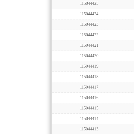
115044425
115044424
115044423
115044422
115044421
115044420
115044419
115044418
115044417
115044416
115044415
115044414
115044413