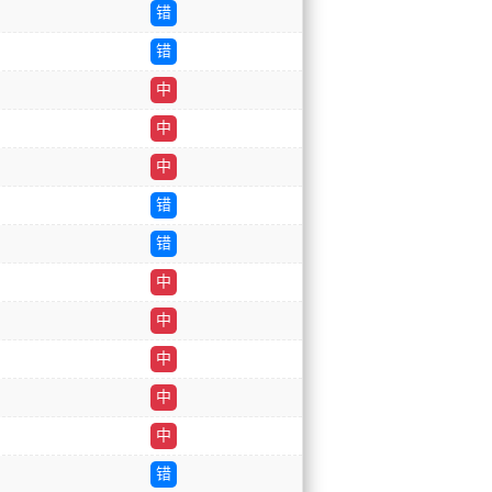
错
错
中
中
中
错
错
中
中
中
中
中
错