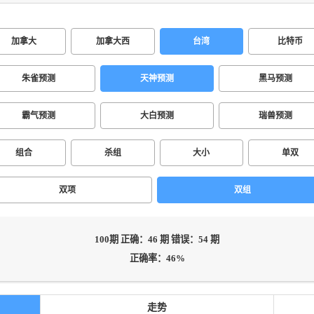
加拿大
加拿大西
台湾
比特币
朱雀预测
天神预测
黑马预测
霸气预测
大白预测
瑞兽预测
组合
杀组
大小
单双
双项
双组
100期 正确：46 期 错误：54 期
正确率：46%
走势