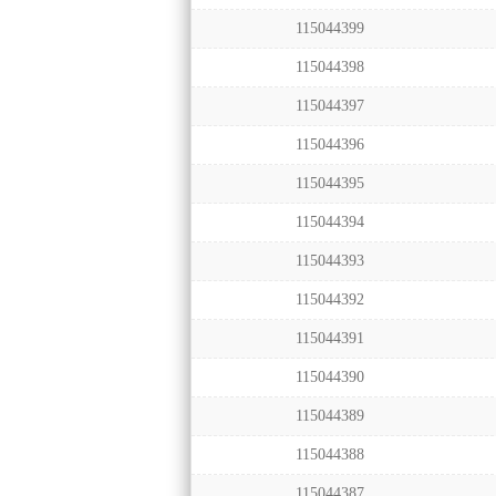
115044399
115044398
115044397
115044396
115044395
115044394
115044393
115044392
115044391
115044390
115044389
115044388
115044387