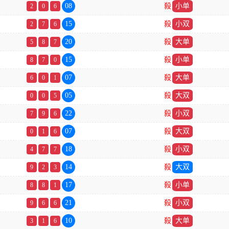
08
殺
小单
2
0
6
15
殺
小双
2
7
6
20
殺
大单
5
8
7
15
殺
小单
8
7
0
07
殺
大单
6
0
1
05
殺
大双
0
0
5
22
殺
小双
7
9
6
07
殺
大双
0
1
6
18
殺
小双
4
7
7
14
殺
大双
9
2
3
17
殺
小单
8
8
1
21
殺
小双
9
6
6
10
殺
大单
3
1
6