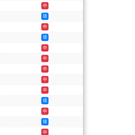
中
错
中
错
中
中
中
中
中
错
中
错
中