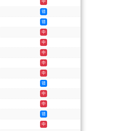
中
错
错
中
中
中
中
中
错
中
中
错
中