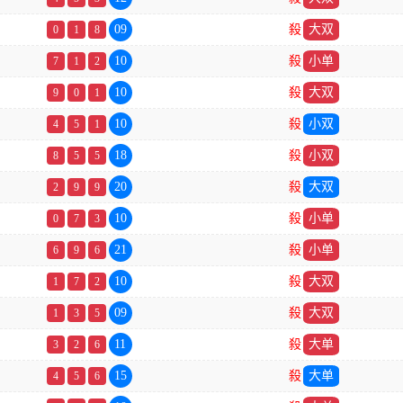
09
殺
大双
0
1
8
10
殺
小单
7
1
2
10
殺
大双
9
0
1
10
殺
小双
4
5
1
18
殺
小双
8
5
5
20
殺
大双
2
9
9
10
殺
小单
0
7
3
21
殺
小单
6
9
6
10
殺
大双
1
7
2
09
殺
大双
1
3
5
11
殺
大单
3
2
6
15
殺
大单
4
5
6