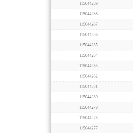
115044289
115044288
115044287
115044286
115044285
115044284
115044283
115044282
115044281
115044280
115044279
115044278
115044277