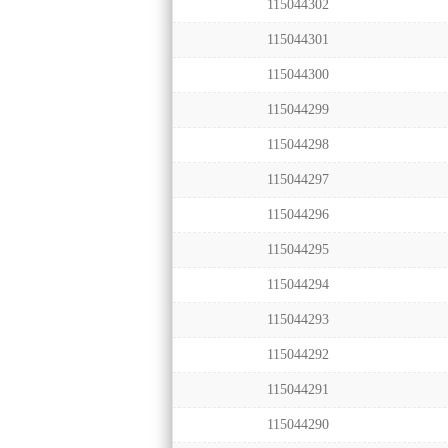
115044302
115044301
115044300
115044299
115044298
115044297
115044296
115044295
115044294
115044293
115044292
115044291
115044290