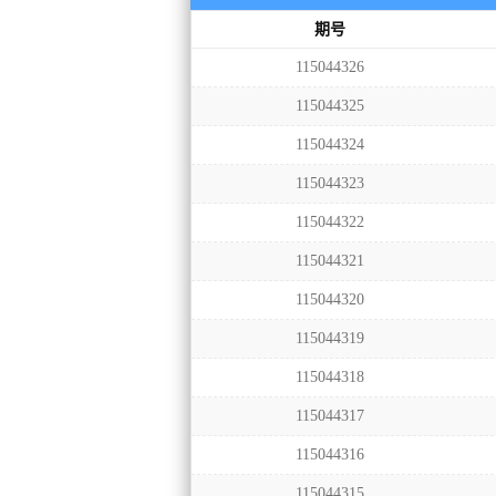
期号
115044326
115044325
115044324
115044323
115044322
115044321
115044320
115044319
115044318
115044317
115044316
115044315