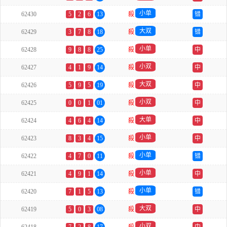
小单
62430
5
2
6
13
殺
错
大双
62429
3
7
8
18
殺
错
小单
62428
9
8
8
25
殺
中
小双
62427
4
1
9
14
殺
中
大双
62426
5
9
5
19
殺
中
小双
62425
0
0
1
01
殺
中
大单
62424
4
6
4
14
殺
中
小单
62423
8
3
4
15
殺
中
小单
62422
4
7
0
11
殺
错
小单
62421
4
9
1
14
殺
中
小单
62420
7
1
5
13
殺
错
大双
62419
5
0
3
08
殺
中
小双