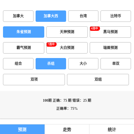
加拿大
加拿大西
台湾
比特币
朱雀预测
天神预测
黑马预测
霸气预测
大白预测
瑞兽预测
组合
杀组
大小
单双
双项
双组
100期 正确：75 期 错误：25 期
正确率：75%
预测
走势
统计