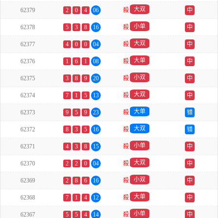
大双
62379
2
0
4
06
殺
中
小单
62378
5
3
8
16
殺
中
大双
62377
4
0
0
04
殺
中
大单
62376
1
6
1
08
殺
中
小双
62375
3
8
9
20
殺
中
大双
62374
7
1
5
13
殺
中
大单
62373
9
5
9
23
殺
错
大双
62372
8
3
5
16
殺
错
小单
62371
4
3
8
15
殺
中
大双
62370
2
2
0
04
殺
中
小双
62369
2
8
6
16
殺
中
大单
62368
7
1
4
12
殺
中
小单
62367
5
5
4
14
殺
中