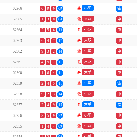
小单
62366
0
9
0
09
殺
错
大双
62365
1
3
0
04
殺
中
小双
62364
2
5
6
13
殺
中
大双
62363
6
4
7
17
殺
中
小单
62362
9
3
2
14
殺
中
大双
62361
4
5
2
11
殺
中
大单
62360
1
6
4
11
殺
中
小单
62359
2
4
5
11
殺
错
小双
62358
9
2
3
14
殺
中
大单
62357
2
4
9
15
殺
错
小单
62356
8
5
9
22
殺
中
小双
62355
1
4
4
09
殺
中
小单