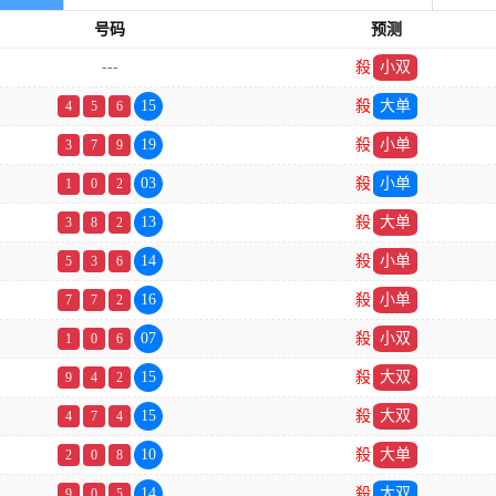
号码
预测
---
殺
小双
15
殺
大单
4
5
6
19
殺
小单
3
7
9
03
殺
小单
1
0
2
13
殺
大单
3
8
2
14
殺
小单
5
3
6
16
殺
小单
7
7
2
07
殺
小双
1
0
6
15
殺
大双
9
4
2
15
殺
大双
4
7
4
10
殺
大单
2
0
8
14
殺
大双
9
0
5