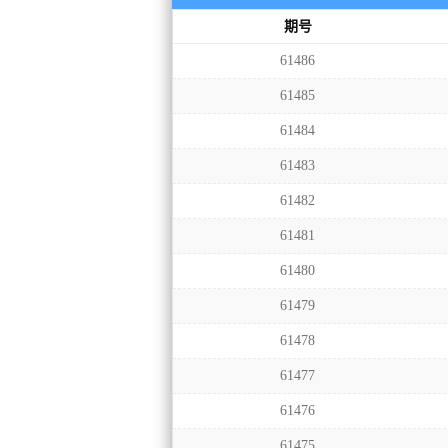
期号
61486
61485
61484
61483
61482
61481
61480
61479
61478
61477
61476
61475