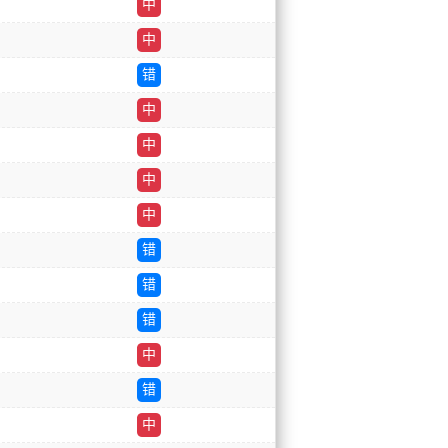
中
中
错
中
中
中
中
错
错
错
中
错
中