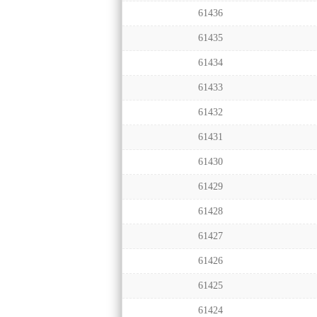
61436
61435
61434
61433
61432
61431
61430
61429
61428
61427
61426
61425
61424