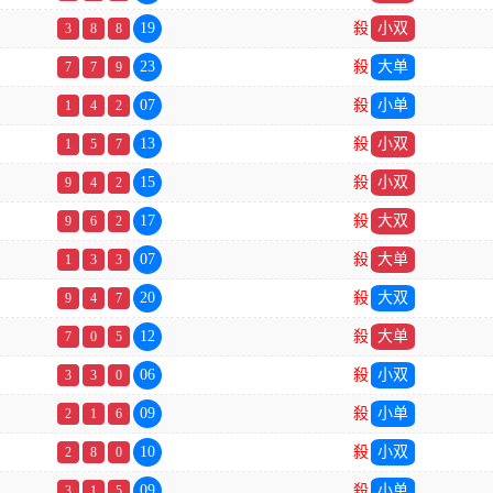
19
殺
小双
3
8
8
23
殺
大单
7
7
9
07
殺
小单
1
4
2
13
殺
小双
1
5
7
15
殺
小双
9
4
2
17
殺
大双
9
6
2
07
殺
大单
1
3
3
20
殺
大双
9
4
7
12
殺
大单
7
0
5
06
殺
小双
3
3
0
09
殺
小单
2
1
6
10
殺
小双
2
8
0
09
殺
小单
3
1
5