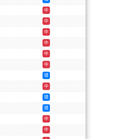
中
中
中
中
中
中
错
中
错
错
中
中