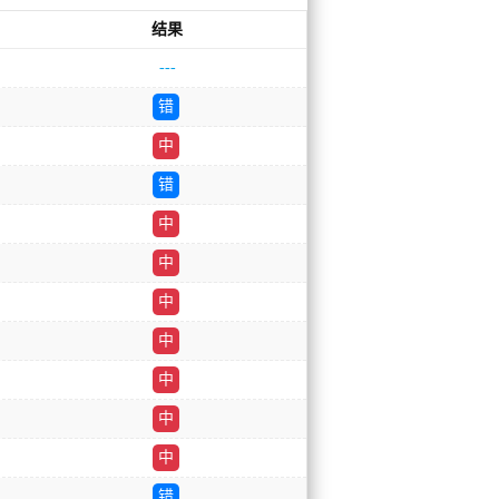
结果
---
错
中
错
中
中
中
中
中
中
中
错