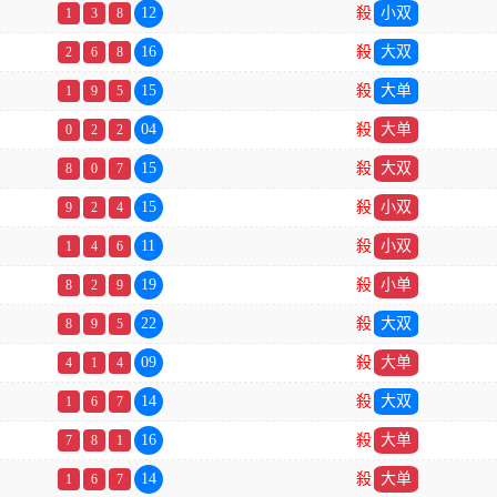
12
殺
小双
1
3
8
16
殺
大双
2
6
8
15
殺
大单
1
9
5
04
殺
大单
0
2
2
15
殺
大双
8
0
7
15
殺
小双
9
2
4
11
殺
小双
1
4
6
19
殺
小单
8
2
9
22
殺
大双
8
9
5
09
殺
大单
4
1
4
14
殺
大双
1
6
7
16
殺
大单
7
8
1
14
殺
大单
1
6
7