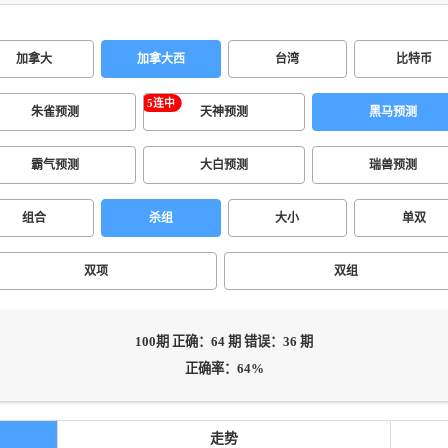
加拿大
加拿大西
台湾
比特币
朱雀预测
天神预测
黑马预测
霸气预测
大白预测
瑞兽预测
组合
杀组
大小
单双
双项
双组
100期 正确：64 期 错误：36 期
正确率：64%
走势