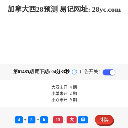
加拿大西28预测 易记网址: 28yc.com
第
61485
期 距下期:
04
分
32
秒
广告开关：
大双
未开:
4
期
小单
未开:
2
期
小双
未开:
9
期
4
+
5
+
6
=
15
-
大
单
咪牌