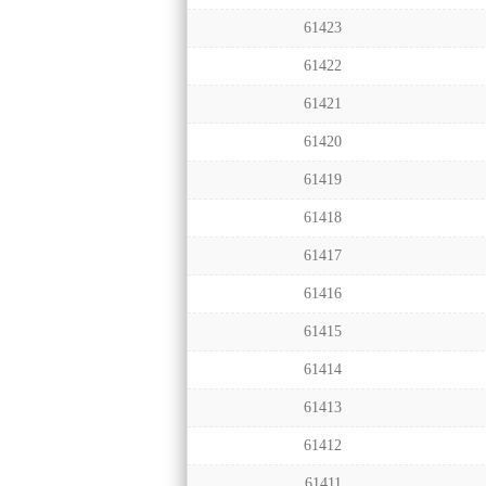
61423
61422
61421
61420
61419
61418
61417
61416
61415
61414
61413
61412
61411