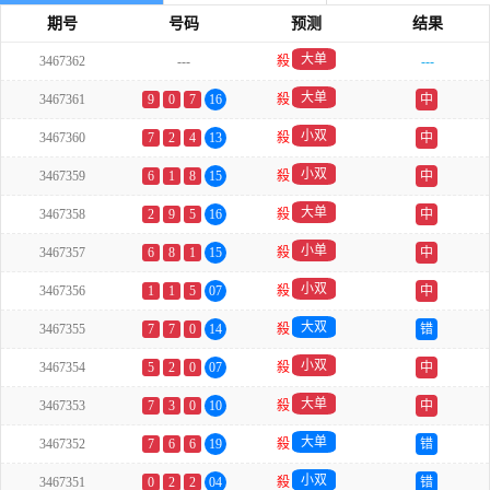
期号
号码
预测
结果
大单
3467362
---
殺
---
大单
3467361
9
0
7
16
殺
中
小双
3467360
7
2
4
13
殺
中
小双
3467359
6
1
8
15
殺
中
大单
3467358
2
9
5
16
殺
中
小单
3467357
6
8
1
15
殺
中
小双
3467356
1
1
5
07
殺
中
大双
3467355
7
7
0
14
殺
错
小双
3467354
5
2
0
07
殺
中
大单
3467353
7
3
0
10
殺
中
大单
3467352
7
6
6
19
殺
错
小双
3467351
0
2
2
04
殺
错