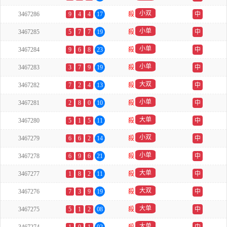
小双
3467286
9
4
4
17
殺
中
小单
3467285
5
7
7
19
殺
中
小单
3467284
9
6
8
23
殺
中
小单
3467283
3
7
9
19
殺
中
大双
3467282
7
2
4
13
殺
中
小单
3467281
2
8
0
10
殺
中
大单
3467280
5
1
5
11
殺
中
小双
3467279
6
6
2
14
殺
中
小单
3467278
6
9
6
21
殺
中
大单
3467277
1
8
2
11
殺
中
大双
3467276
7
3
9
19
殺
中
大单
3467275
5
1
2
08
殺
中
大单