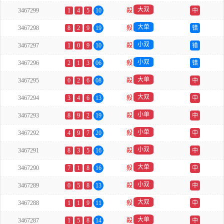
大双
3467299
1
4
5
10
殺
中
大单
3467298
8
2
9
19
殺
错
小双
3467297
1
0
9
10
殺
错
小双
3467296
2
1
3
06
殺
错
大单
3467295
0
2
6
08
殺
中
大双
3467294
3
4
6
13
殺
中
小单
3467293
8
9
2
19
殺
中
小单
3467292
4
9
7
20
殺
中
小双
3467291
8
3
5
16
殺
中
大单
3467290
7
1
8
16
殺
中
小双
3467289
0
5
8
13
殺
中
大双
3467288
1
1
9
11
殺
中
大单
3467287
1
5
8
14
殺
中