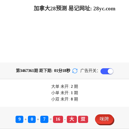
加拿大28预测 易记网址: 28yc.com
第
3467361
期 距下期:
01
分
18
秒
广告开关：
大单
未开:
2
期
小单
未开:
1
期
小双
未开:
8
期
9
0
7
16
大
双
咪牌
+
+
=
-