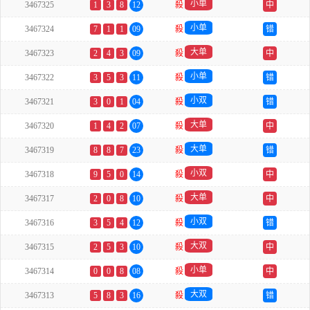
小单
3467325
1
3
8
12
殺
中
小单
3467324
7
1
1
09
殺
错
大单
3467323
2
4
3
09
殺
中
小单
3467322
3
5
3
11
殺
错
小双
3467321
3
0
1
04
殺
错
大单
3467320
1
4
2
07
殺
中
大单
3467319
8
8
7
23
殺
错
小双
3467318
9
5
0
14
殺
中
大单
3467317
2
0
8
10
殺
中
小双
3467316
3
5
4
12
殺
错
大双
3467315
2
5
3
10
殺
中
小单
3467314
0
0
8
08
殺
中
大双
3467313
5
8
3
16
殺
错