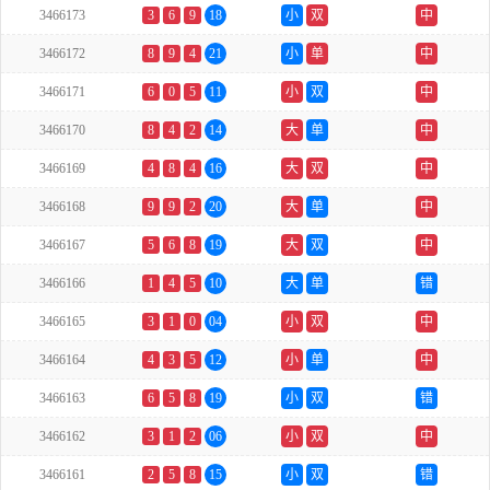
3466173
3
6
9
18
小
双
中
3466172
8
9
4
21
小
单
中
3466171
6
0
5
11
小
双
中
3466170
8
4
2
14
大
单
中
3466169
4
8
4
16
大
双
中
3466168
9
9
2
20
大
单
中
3466167
5
6
8
19
大
双
中
3466166
1
4
5
10
大
单
错
3466165
3
1
0
04
小
双
中
3466164
4
3
5
12
小
单
中
3466163
6
5
8
19
小
双
错
3466162
3
1
2
06
小
双
中
3466161
2
5
8
15
小
双
错