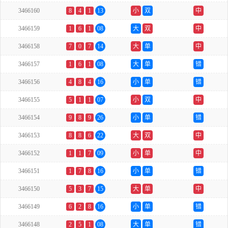
3466160
8
4
1
13
小
双
中
3466159
1
6
1
08
大
双
中
3466158
7
0
7
14
大
单
中
3466157
1
6
1
08
大
单
错
3466156
4
8
4
16
小
单
错
3466155
5
1
1
07
小
双
中
3466154
9
8
9
26
小
单
错
3466153
8
8
6
22
大
双
中
3466152
1
1
7
09
小
单
中
3466151
1
7
8
16
小
单
错
3466150
5
3
7
15
大
单
中
3466149
6
2
8
16
小
单
错
3466148
2
5
1
08
大
单
错