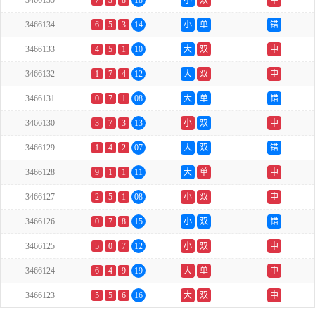
3466135
7
3
8
18
小
双
中
3466134
6
5
3
14
小
单
错
3466133
4
5
1
10
大
双
中
3466132
1
7
4
12
大
双
中
3466131
0
7
1
08
大
单
错
3466130
3
7
3
13
小
双
中
3466129
1
4
2
07
大
双
错
3466128
9
1
1
11
大
单
中
3466127
2
5
1
08
小
双
中
3466126
0
7
8
15
小
双
错
3466125
5
0
7
12
小
双
中
3466124
6
4
9
19
大
单
中
3466123
5
5
6
16
大
双
中